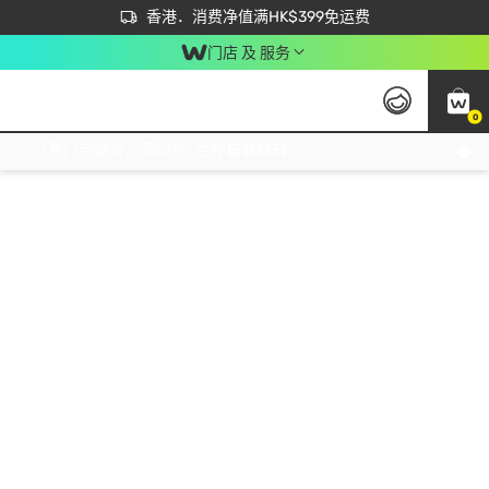
首次APP下单买满$450 输入 NEWAPP 即减$50
立即成为易赏钱会员尽享独家优惠
香港．消费净值满HK$399免运费
门店 及 服务
0
免运费门市取货，满$250 合作自取點自取免运费，净额消费满$399，免费送货上门！