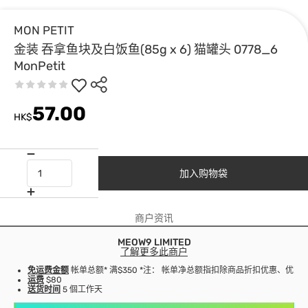
MON PETIT
金装 吞拿鱼块及白饭鱼(85g x 6) 猫罐头 0778_6
MonPetit
57.00
HK$
加入购物袋
商户资讯
MEOW9 LIMITED
了解更多此商户
免运费金额
帐单总额* 满$350 *注： 帐单净总额指扣除商品折扣优惠、优
运费
$80
送货时间
5 個工作天