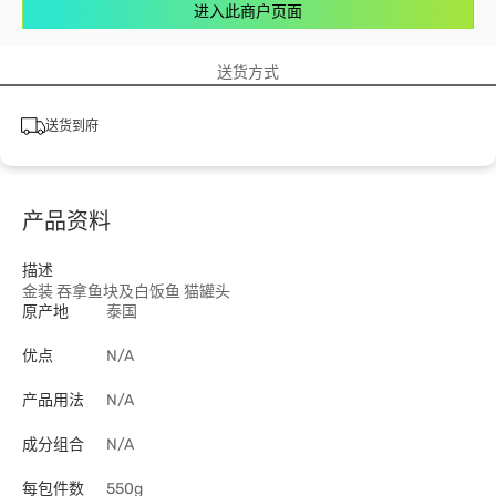
进入此商户页面
送货方式
送货到府
产品资料
描述
金装 吞拿鱼块及白饭鱼 猫罐头
原产地
泰国
优点
N/A
产品用法
N/A
成分组合
N/A
每包件数
550g