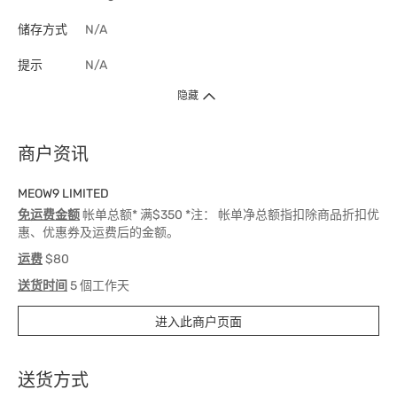
储存方式
N/A
提示
N/A
隐藏
商户资讯
MEOW9 LIMITED
免运费金额
帐单总额* 满$350 *注： 帐单净总额指扣除商品折扣优
惠、优惠券及运费后的金额。
运费
$80
送货时间
5 個工作天
进入此商户页面
送货方式