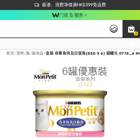
首次APP下单买满$450 输入 NEWAPP 即减$50
立即成为易赏钱会员尽享独家优惠
香港．消费净值满HK$399免运费
门店 及 服务
0
免运费门市取货，满$250 合作自取點自取免运费，净额消费满$399，免费送货上门！
首页
/
宠物
/
貓
/
貓食品
/
金装 吞拿鱼块及白饭鱼(85G X 6) 猫罐头 0778_6 M