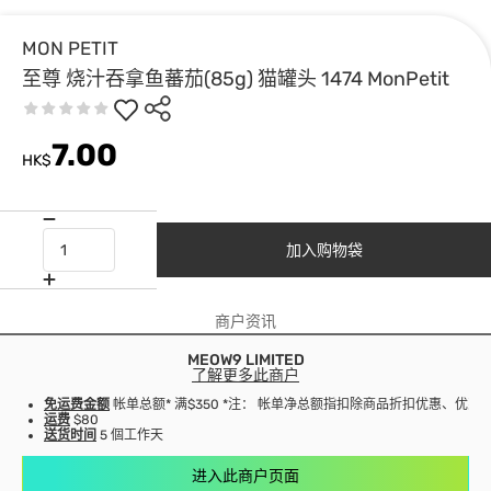
MON PETIT
至尊 烧汁吞拿鱼蕃茄(85g) 猫罐头 1474 MonPetit
7.00
HK$
加入购物袋
商户资讯
MEOW9 LIMITED
了解更多此商户
免运费金额
帐单总额* 满$350 *注： 帐单净总额指扣除商品折扣优惠、优
运费
$80
送货时间
5 個工作天
进入此商户页面