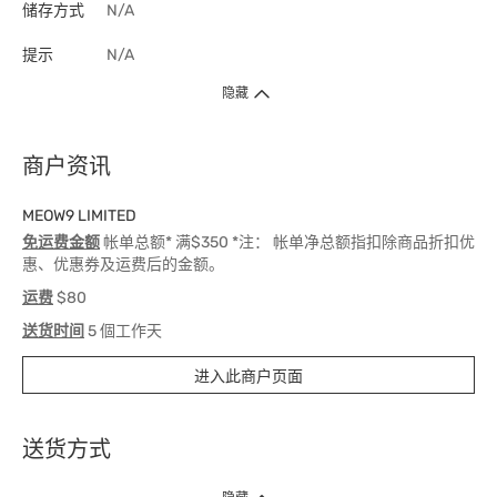
储存方式
N/A
提示
N/A
隐藏
商户资讯
MEOW9 LIMITED
免运费金额
帐单总额* 满$350 *注： 帐单净总额指扣除商品折扣优
惠、优惠券及运费后的金额。
运费
$80
送货时间
5 個工作天
进入此商户页面
送货方式
1. 送货到府（受卫生署条例规管产品除外 ）