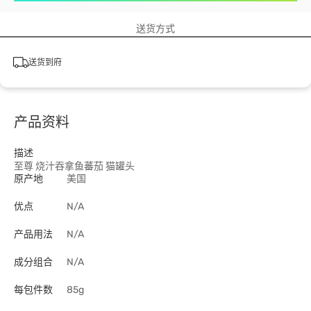
送货方式
送货到府
产品资料
描述
至尊 烧汁吞拿鱼蕃茄 猫罐头
原产地
美国
优点
N/A
产品用法
N/A
成分组合
N/A
每包件数
85g