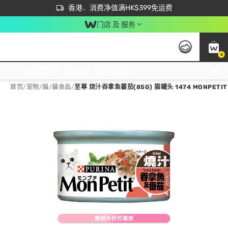
首次APP下单买满$450 输入 NEWAPP 即减$50
立即成为易赏钱会员尽享独家优惠
香港．消费净值满HK$399免运费
门店 及 服务
0
免运费门市取货，满$250 合作自取點自取免运费，净额消费满$399，免费送货上门！
首页
/
宠物
/
貓
/
貓食品
/
至尊 烧汁吞拿鱼蕃茄(85G) 猫罐头 1474 MONPETIT