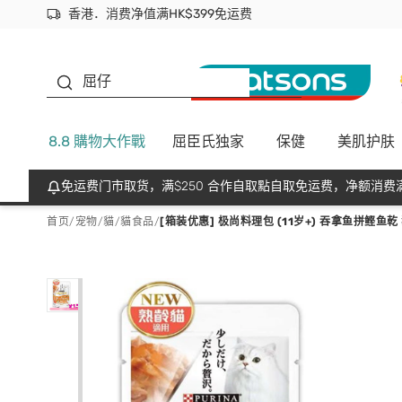
香港．消费净值满HK$399免运费
立即成为易赏钱会员尽享独家优惠
首次APP下单买满$450 输入 NEWAPP 即减$50
生蠔BB
屈仔
8.8 購物大作戰
屈臣氏独家
保健
美肌护肤
免运费门市取货，满$250 合作自取點自取免运费，净额消费满
首页
/
宠物
/
貓
/
貓食品
/
[箱装优惠] 极尚料理包 (11岁+) 吞拿鱼拼鲣鱼乾 猫袋