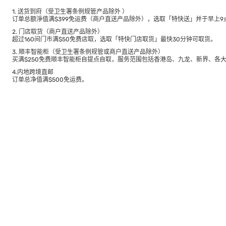
1. 送货到府（受卫生署条例规管产品除外 ）
订单总额淨值满$399免运费（商户直送产品除外），选取「特快送」并于早上9点
2. 门店取货（商户直送产品除外）
超过160间门市满$50免费店取，选取「特快门店取货」最快30分钟可取货。
3. 顺丰智能柜（受卫生署条例规管或商户直送产品除外）
买满$250免费顺丰智能柜自提点自取，服务范围包括香港岛、九龙、新界、各
4.内地跨境直邮
订单总净值满$500免运费。