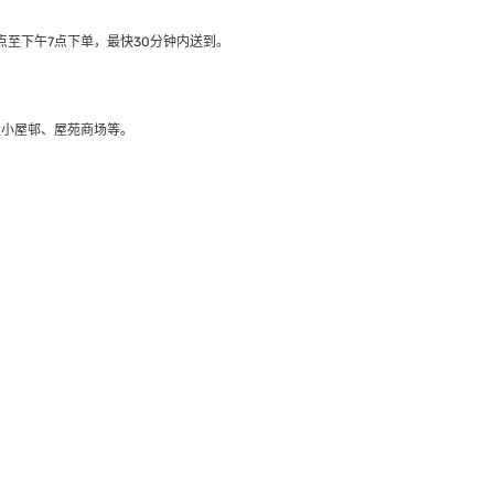
至下午7点下单，最快30分钟内送到​。
大小屋邨、屋苑商场等。