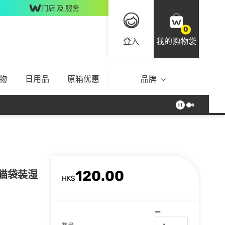
门店 及 服务
0
登入
我的购物袋
物
日用品
原箱优惠
品牌
120.00
 猫袋装湿
HK$