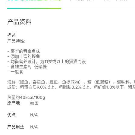
产品资料
描述
产品特性:
– 豪华的吞拿鱼味
– 添加丰富的鲣鱼
– 均衡营养设计，为11岁或以上的猫猫而设
– 含维生素E，低聚糖
– 一般食
海鲜（鲣鱼，吞拿鱼，鲣鱼，鱼提取物），糖（低聚糖），调味料，
成份：粗蛋白质9.0%以上，粗脂肪0.2%以上，粗纤维1.0%以下，粗灰
热量约40kcal/100g
原产地
泰国
优点
N/A
产品用法
N/A