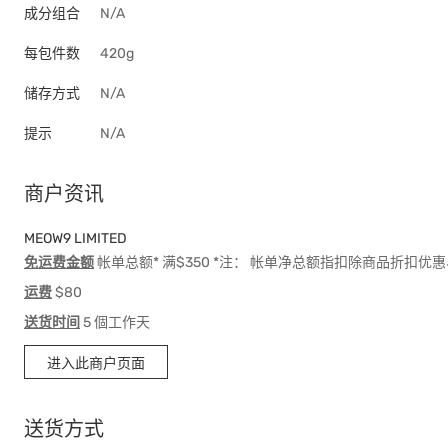
成分组合
N/A
每包件数
420g
储存方式
N/A
提示
N/A
商户资讯
MEOW9 LIMITED
免运费金额
帐单总额* 满$350 *注： 帐单净总额指扣除商品折扣
运费
$80
送货时间
5 個工作天
进入此商户页面
送货方式