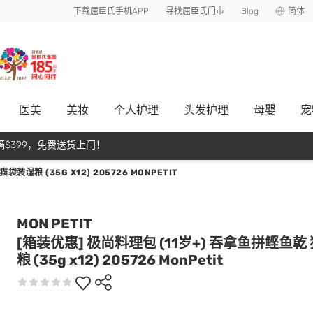
下载屈臣氏手机APP
寻找屈臣氏门市
Blog
简体
医美
美妆
个人护理
头发护理
母嬰
宠
$399，免费送货上门！
装湿粮 (35G X12) 205726 MONPETIT
MON PETIT
[箱装优惠] 极尚料理包 (11岁+) 吞拿鱼拼鲣鱼乾
粮 (35g x12) 205726 MonPetit