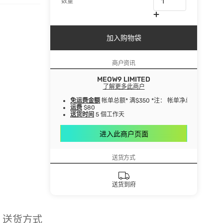
数量
加入购物袋
商户资讯
MEOW9 LIMITED
了解更多此商户
免运费金额
帐单总额* 满$350 *注： 帐单净总额指扣
运费
$80
送货时间
5 個工作天
进入此商户页面
送货方式
送货到府
送货方式