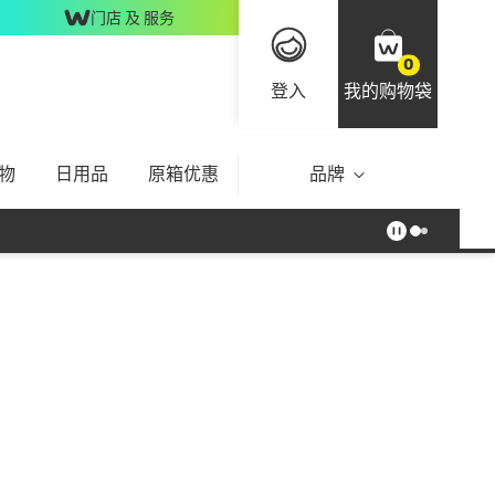
门店 及 服务
0
登入
我的购物袋
物
日用品
原箱优惠
品牌