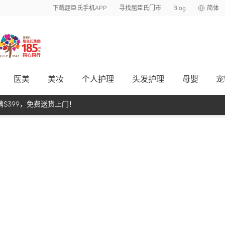
下载屈臣氏手机APP
寻找屈臣氏门市
Blog
简体
医美
美妆
个人护理
头发护理
母嬰
宠
$399，免费送货上门！