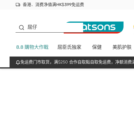
香港．消费净值满HK$399免运费
立即成为易赏钱会员尽享独家优惠
首次APP下单买满$450 输入 NEWAPP 即减$50
生蠔BB
屈仔
8.8 購物大作戰
屈臣氏独家
保健
美肌护肤
免运费门市取货，满$250 合作自取點自取免运费，净额消费满