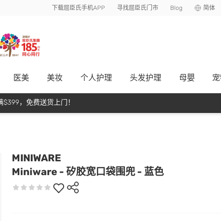
下载屈臣氏手机APP
寻找屈臣氏门市
Blog
简体
医美
美妆
个人护理
头发护理
母嬰
宠
$399，免费送货上门！
MINIWARE
Miniware - 矽胶宽口袋围兜 - 蓝色