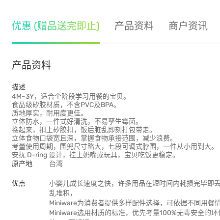
优惠 (赠品送完即止)
产品资料
商户资讯
产品资料
描述
4M~3Y，适合个阶段学习用餐的宝贝。
食品级矽胶材质，不含PVC及BPA。
质地厚实，耐用度更佳。
立体防水，一件式好清洗，不易孳生霉菌。
卷起来，扣上矽胶扣，饭后脏乱即刻打包带走。
立体食物口袋宽且深，掌握食物承接范围，减少浪费。
考量使用周期，围兜尺寸略大，七段可调式脖围，一件从小用到大。
安抚 D-ring 设计，挂上奶嘴或玩具，宝贝吃饭更稳定。
原产地
台湾
优点
小婴儿成长速度之快，许多用品在短时间内耗损完毕即
乱堆积，
Miniware为消费者提供多样配件选择，可依据不同
Miniware选用材质的标准，优先考量100%无毒安