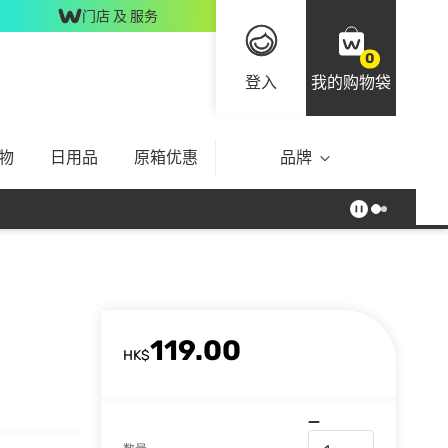
门店 及 服务
0
登入
我的购物袋
物
日用品
原箱优惠
品牌
119.00
HK$