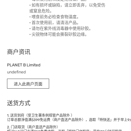
• 如有损坏或缺陷，请立即丢弃，以免受伤
或窒息危险。
• 喂食前务必检查食物温度。
• 首次使用前，请清洁产品。
• 请勿在紫外线消毒器中使用矽胶。
• 尖锐物体可能会撕裂矽胶边缘。
商户资讯
PLANET B Limited
undefined
进入此商户页面
送货方式
1. 送货到府（受卫生署条例规管产品除外 ）
订单总额淨值满$399免运费（商户直送产品除外），选取「特快送」并于早上9点
2. 门店取货（商户直送产品除外）