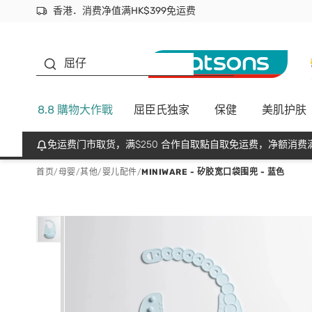
香港．消费净值满HK$399免运费
立即成为易赏钱会员尽享独家优惠
首次APP下单买满$450 输入 NEWAPP 即减$50
生蠔BB
屈仔
8.8 購物大作戰
屈臣氏独家
保健
美肌护肤
免运费门市取货，满$250 合作自取點自取免运费，净额消费满
首页
/
母婴
/
其他
/
婴儿配件
/
MINIWARE - 矽胶宽口袋围兜 - 蓝色