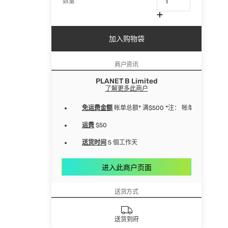
数量
加入购物袋
商户资讯
PLANET B Limited
了解更多此商户
免运费金额
帐单总额* 满$500 *注： 帐单净总额
运费
$50
送货时间
5 個工作天
进入此商户页面
送货方式
送货到府