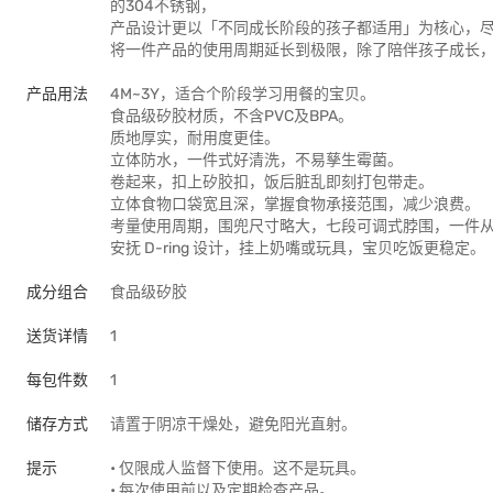
的304不锈钢，
产品设计更以「不同成长阶段的孩子都适用」为核心，
将一件产品的使用周期延长到极限，除了陪伴孩子成长
产品用法
4M~3Y，适合个阶段学习用餐的宝贝。
食品级矽胶材质，不含PVC及BPA。
质地厚实，耐用度更佳。
立体防水，一件式好清洗，不易孳生霉菌。
卷起来，扣上矽胶扣，饭后脏乱即刻打包带走。
立体食物口袋宽且深，掌握食物承接范围，减少浪费。
考量使用周期，围兜尺寸略大，七段可调式脖围，一件
安抚 D-ring 设计，挂上奶嘴或玩具，宝贝吃饭更稳定。
成分组合
食品级矽胶
送货详情
1
每包件数
1
储存方式
请置于阴凉干燥处，避免阳光直射。
提示
• 仅限成人监督下使用。这不是玩具。
• 每次使用前以及定期检查产品。