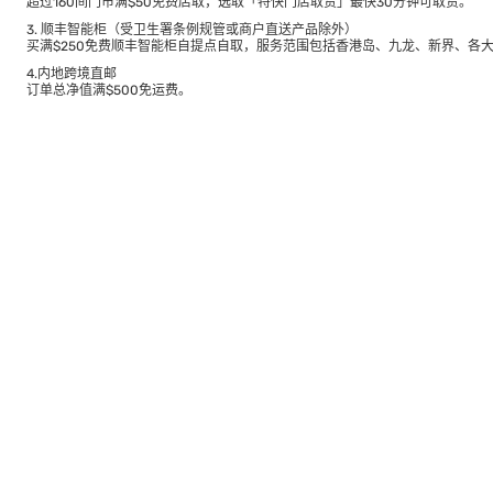
超过160间门市满$50免费店取，选取「特快门店取货」最快30分钟可取货。
3. 顺丰智能柜（受卫生署条例规管或商户直送产品除外）
买满$250免费顺丰智能柜自提点自取，服务范围包括香港岛、九龙、新界、各
4.内地跨境直邮
订单总净值满$500免运费。