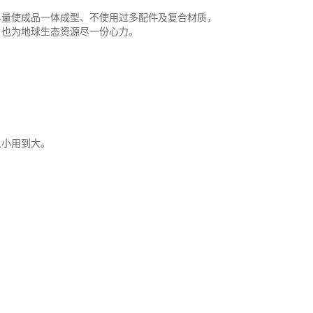
尽量使成品一体成型、不使用过多配件及复合材质，
，也为地球生态资源尽一份心力。
从小用到大。