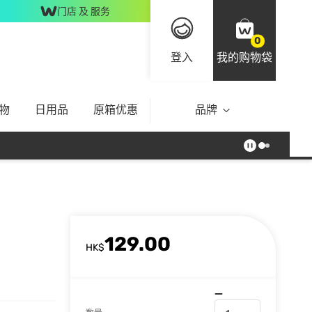
门店 及 服务
0
登入
我的购物袋
物
日用品
原箱优惠
品牌
129.00
HK$