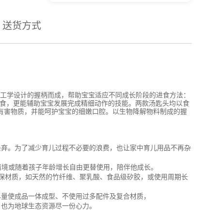
送货方式
合人体工学设计的握柄而成，帮助宝宝适应不同成长阶段的进食方法：
主进食，更能辅助宝宝发展完成精细动作的技能。两款汤匙头均以食
等有害物质，并能呵护宝宝的细嫩口腔。以生物降解物料制成的握
丢弃。为了减少育儿过程不必要的浪费，也让家中育儿用品不再杂
用餐情境或随着孩子年龄增长自由更替使用，陪伴他成长。
全的环保材质，如天然的竹纤维、聚乳酸、食品级矽胶，或使用周期长
尽量使成品一体成型、不使用过多配件及复合材质，
，也为地球生态资源尽一份心力。