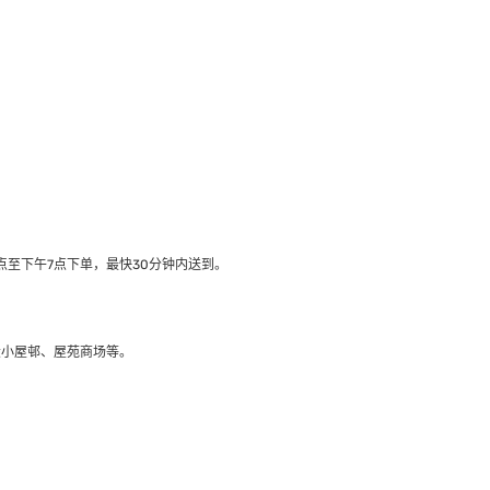
至下午7点下单，最快30分钟内送到​。
大小屋邨、屋苑商场等。