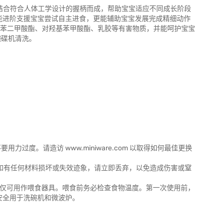
头，结合符合人体工学设计的握柄而成，帮助宝宝适应不同成长阶段
匙则能进阶支援宝宝尝试自主进食，更能辅助宝宝发展完成精细动作
邻苯二甲酸酯、对羟基苯甲酸酯、乳胶等有害物质，并能呵护宝宝
碗碟机清洗。
过度。请造访 www.miniware.com 以取得如何最佳更换
如有任何材料损坏或失效迹象，请立即丢弃，以免造成伤害或窒
，且仅可用作喂食器具。喂食前务必检查食物温度。第一次使用前，
安全用于洗碗机和微波炉。