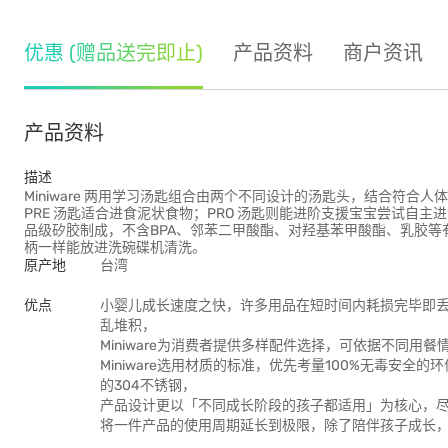
优惠 (赠品送完即止)
产品资料
商户资讯
产品资料
描述
Miniware 两用学习汤匙组合由两个不同设计的汤匙头，结合符
PRE 汤匙适合进食泥状食物；PRO 汤匙则能进阶支援宝宝尝试自
品级矽胶制成，不含BPA、邻苯二甲酸酯、对羟基苯甲酸酯、乳胶
柄一样能放进洗碗碟机清洗。
原产地
台湾
优点
小婴儿成长速度之快，许多用品在短时间内耗损完毕即
乱堆积，
Miniware为消费者提供多样配件选择，可依据不同
Miniware选用材质的标准，优先考量100%无毒安
的304不锈钢，
产品设计更以「不同成长阶段的孩子都适用」为核心，
将一件产品的使用周期延长到极限，除了陪伴孩子成长