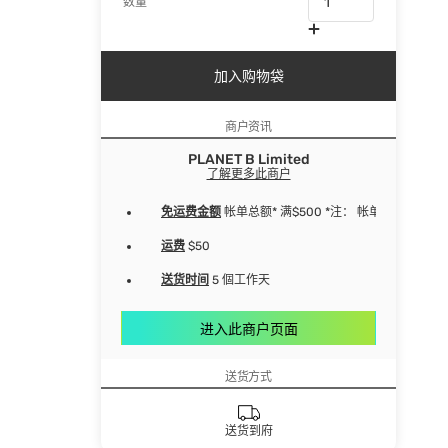
数量
加入购物袋
商户资讯
PLANET B Limited
了解更多此商户
免运费金额
帐单总额* 满$500 *注： 帐单净总额
运费
$50
送货时间
5 個工作天
进入此商户页面
送货方式
送货到府