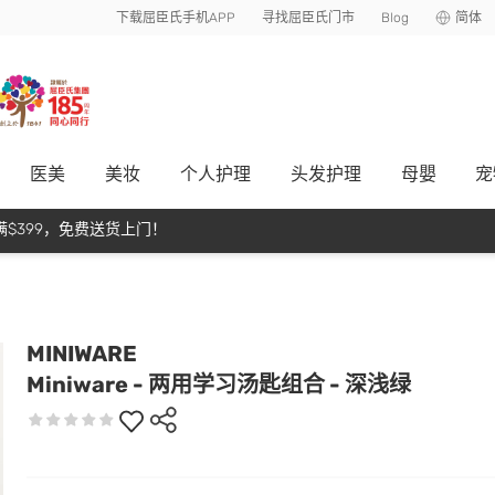
下载屈臣氏手机APP
寻找屈臣氏门市
Blog
简体
医美
美妆
个人护理
头发护理
母嬰
宠
$399，免费送货上门！
MINIWARE
Miniware - 两用学习汤匙组合 - 深浅绿