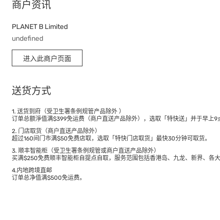
商户资讯
PLANET B Limited
undefined
进入此商户页面
送货方式
1. 送货到府（受卫生署条例规管产品除外 ）
订单总额淨值满$399免运费（商户直送产品除外），选取「特快送」并于早上9点
2. 门店取货（商户直送产品除外）
超过160间门市满$50免费店取，选取「特快门店取货」最快30分钟可取货。
3. 顺丰智能柜（受卫生署条例规管或商户直送产品除外）
买满$250免费顺丰智能柜自提点自取，服务范围包括香港岛、九龙、新界、各
4.内地跨境直邮
订单总净值满$500免运费。