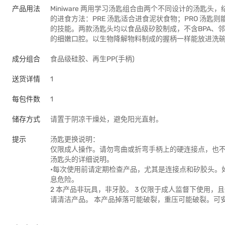
产品用法
Miniware 两用学习汤匙组合由两个不同设计的汤匙
的进食方法：PRE 汤匙适合进食泥状食物；PRO 汤
的技能。两款汤匙头均以食品级矽胶制成，不含BPA、
的细嫩口腔。以生物降解物料制成的握柄一样能放进洗
成分组合
食品级硅胶、再生PP(手柄)
送货详情
1
每包件数
1
储存方式
请置于阴凉干燥处，避免阳光直射。
提示
汤匙更换说明：
仅限成人操作。请勿弯曲或折弯手柄上的硬连接点，也不要用力
汤匙头的详细说明。
•每次使用前请定期检查产品，尤其是连接点和矽胶头。
息危险。
2 本产品非玩具，非牙胶。 3 仅限于成人监督下使用
请清洁产品。 本产品掉落可能破裂，重压可能破裂。可