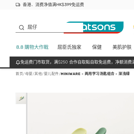
香港．消费净值满HK$399免运费
立即成为易赏钱会员尽享独家优惠
首次APP下单买满$450 输入 NEWAPP 即减$50
生蠔BB
屈仔
8.8 購物大作戰
屈臣氏独家
保健
美肌护肤
免运费门市取货，满$250 合作自取點自取免运费，净额消费满
首页
/
母婴
/
其他
/
婴儿配件
/
MINIWARE - 两用学习汤匙组合 - 深浅绿