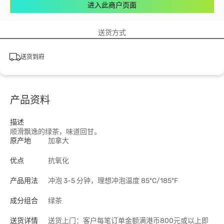
进入此商户页面
送货方式
送货到府
产品资料
描述
顺滑飘逸的绿茶，味道回甘。
原产地
加拿大
优点
抗氧化
产品用法
冲泡 3-5 分钟，理想冲泡温度 85ºC/185ºF
成分组合
绿茶
送货详情
送货上门：客户每笔订单金额满港币800元或以上即