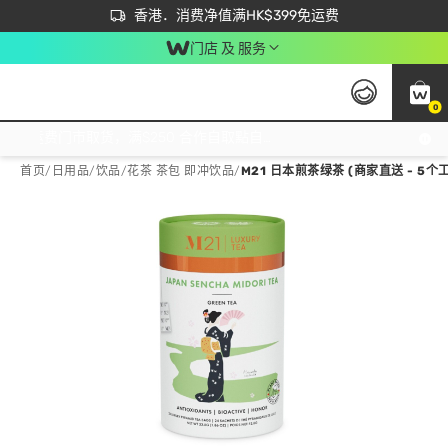
首次APP下单买满$450 输入 NEWAPP 即减$50
立即成为易赏钱会员尽享独家优惠
香港．消费净值满HK$399免运费
门店 及 服务
0
免运费门市取货，满$250 合作自取點自取免运费，净额消费满$399，免费送货上门！
首页
/
日用品
/
饮品
/
花茶 茶包 即冲饮品
/
M21 日本煎茶绿茶 (商家直送 - 5