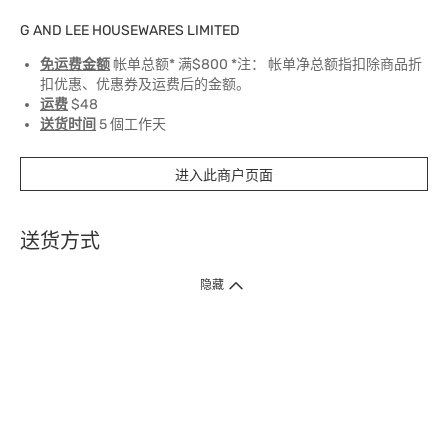
G AND LEE HOUSEWARES LIMITED
免运费金额
帐单总额* 满$800 *注： 帐单净总额指扣除商品折
扣优惠、优惠券及运费后的金额。
运费
$48
送货时间
5 個工作天
进入此商户页面
送货方式
1. 送货到府（受卫生署条例规管产品除外 ）
隐藏
订单总额淨值满$399免运费（商户直送产品除外），选取「特快送」并于早
上9点至下午7点下单，最快30分钟内送到​。
2. 门店取货（商户直送产品除外）
超过160间门市满$50免费店取，选取「特快门店取货」最快30分钟可取货。
3. 顺丰智能柜（受卫生署条例规管或商户直送产品除外）
买满$250免费顺丰智能柜自提点自取，服务范围包括香港岛、九龙、新界、
各大小屋邨、屋苑商场等。
4.内地跨境直邮