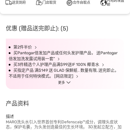
内地跨境直
送货到府
门店取货
合作自取点
邮
优惠 (赠品送完即止): (5)
第2件半价
买Pantogar倍发加产品或任何头发护理产品， 送Pantogar
倍发加洗发露试用装一套"
买3件精选个人护理产品满$99送IF 100% 椰青水
买指定产品 满$149 送 GLAD 保鮮紙 . 数量有限, 送完即止。
不适用于任何特快模式。 [网店限定]
更多
产品资料
描述
MARO洗头水引入世界首创专利Defenscalp™成分，调理头皮状
态，保护毛囊，为头发创造最佳的生长环境。 3D发起立配方，加