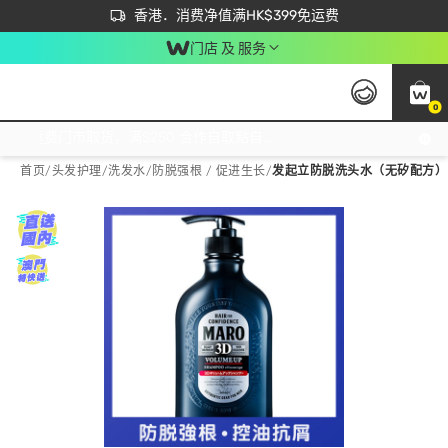
首次APP下单买满$450 输入 NEWAPP 即减$50
立即成为易赏钱会员尽享独家优惠
香港．消费净值满HK$399免运费
门店 及 服务
0
免运费门市取货，满$250 合作自取點自取免运费，净额消费满$399，免费送货上门！
首页
/
头发护理
/
洗发水
/
防脱强根 / 促进生长
/
发起立防脱洗头水（无矽配方）