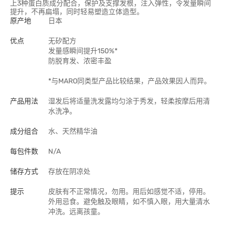
上3种蛋白质成分配合，保护及支撑发根，注入弹性，令发量瞬间
提升，不再扁塌，同时轻易塑造立体造型。
原产地
日本
优点
无矽配方
发量感瞬间提升150%*
防脱育发、浓密丰盈
*与MARO同类型产品比较结果，产品效果因人而异。
产品用法
湿发后将适量洗发露均匀涂于秀发，轻柔按摩后用清
水洗净。
成分组合
水、天然精华油
每包件数
N/A
储存方式
存放在阴凉处
提示
皮肤有不正常情况，勿用。用后如感觉不适，停用。
外用忌食。避免触及眼睛，如不慎入眼，用大量清水
冲洗。远离孩童。