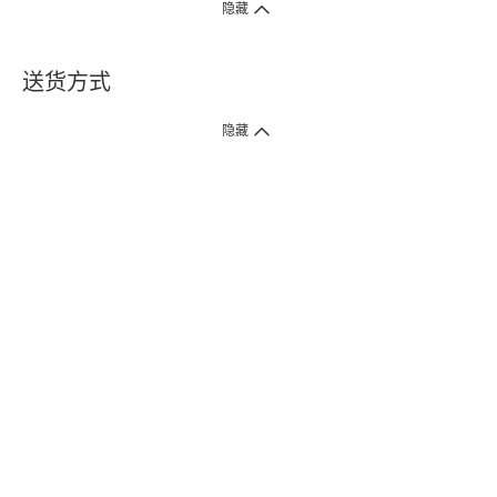
隐藏
送货方式
1. 送货到府（受卫生署条例规管产品除外 ）
隐藏
订单总额淨值满$399免运费（商户直送产品除外），选取「特快送」并于早
上9点至下午7点下单，最快30分钟内送到​。
2. 门店取货（商户直送产品除外）
超过160间门市满$50免费店取，选取「特快门店取货」最快30分钟可取货。
3. 顺丰智能柜（受卫生署条例规管或商户直送产品除外）
买满$250免费顺丰智能柜自提点自取，服务范围包括香港岛、九龙、新界、
各大小屋邨、屋苑商场等。
4.内地跨境直邮
订单总净值满$500免运费。