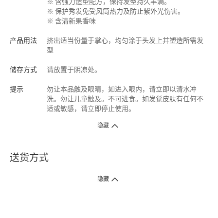
※ 含强力造型配方，保持发型持久丰满。
※ 保护秀发免受风筒热力及防止紫外光伤害。
※ 含清新果香味
产品用法
挤出适当份量于掌心，均匀涂于头发上并塑造所需发
型
储存方式
请放置于阴凉处。
提示
勿让本品触及眼晴，如进入眼内，请立即以清水冲
洗。勿让儿童触及。不可进食。如发觉皮肤有任何不
适或敏感，请立即停止使用。
隐藏
送货方式
1. 送货到府（受卫生署条例规管产品除外 ）
隐藏
订单总额淨值满$399免运费（商户直送产品除外），选取「特快送」并于早
上9点至下午7点下单，最快30分钟内送到​。
2. 门店取货（商户直送产品除外）
超过160间门市满$50免费店取，选取「特快门店取货」最快30分钟可取货。