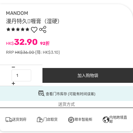
MANDOM
漫丹特久喱膏（湿硬）
32.90
HK$
92折
RRP
HK$36.00
(降: HK$3.10)
加入购物袋
查看门市库存 (可能有时间误差)
送货方式
内地跨境直
送货到府
门店取货
顺丰智能柜
邮