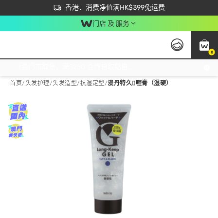
首次APP下单买满$450 输入 NEWAPP 即减$50
立即成为易赏钱会员尽享独家优惠
香港．消费净值满HK$399免运费
门店 及 服务
0
免运费门市取货，满$250 合作自取點自取免运费，净额消费满$399，免费送货上门！
首页
/
头发护理
/
头发造型
/
抗湿定型
/
漫丹特久喱膏（湿硬）