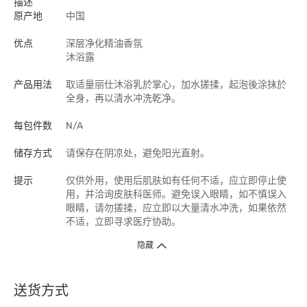
描述
原产地
中国
优点
深层净化精油香氛
沐浴露
产品用法
取适量丽仕沐浴乳於掌心，加水搓揉，起泡後涂抺於
全身，再以清水冲洗乾净。
每包件数
N/A
储存方式
请保存在阴凉处，避免阳光直射。
提示
仅供外用，使用后肌肤如有任何不适，应立即停止使
用，并洽询皮肤科医师。避免误入眼睛，如不慎误入
眼睛，请勿搓揉，应立即以大量清水冲洗，如果依然
不适，立即寻求医疗协助。
隐藏
送货方式