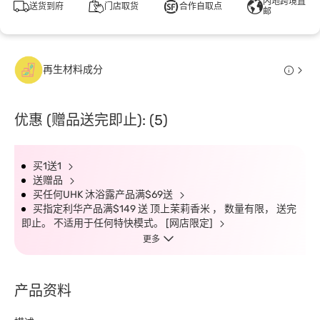
内地跨境直
送货到府
门店取货
合作自取点
邮
再生材料成分
优惠 (赠品送完即止): (5)
买1送1
送赠品
买任何UHK 沐浴露产品满$69送
买指定利华产品满$149 送 顶上茉莉香米 ， 数量有限， 送完
即止。 不适用于任何特快模式。 [网店限定]
更多
产品资料