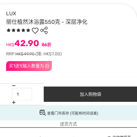
LUX
丽仕植然沐浴露550克 - 深层净化
42.90
HK$
86折
RRP
HK$49.90
(降: HK$7.00)
买1送1(输入数量为 2)
加入购物袋
查看门市库存 (可能有时间误差)
送货方式