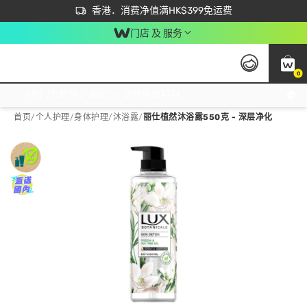
首次APP下单买满$450 输入 NEWAPP 即减$50
立即成为易赏钱会员尽享独家优惠
香港．消费净值满HK$399免运费
门店 及 服务
0
免运费门市取货，满$250 合作自取點自取免运费，净额消费满$399，免费送货上门！
首页
/
个人护理
/
身体护理
/
沐浴露
/
丽仕植然沐浴露550克 - 深层净化