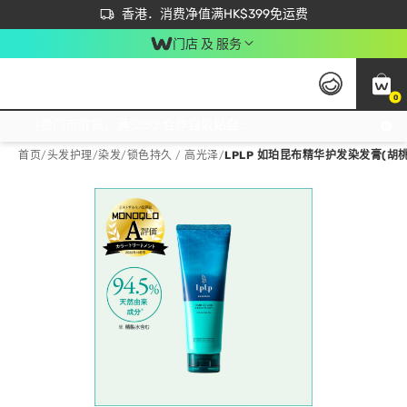
首次APP下单买满$450 输入 NEWAPP 即减$50
立即成为易赏钱会员尽享独家优惠
香港．消费净值满HK$399免运费
门店 及 服务
0
免运费门市取货，满$250 合作自取點自取免运费，净额消费满$399，免费送货上门！
首页
/
头发护理
/
染发
/
锁色持久 / 高光泽
/
LPLP 如珀昆布精华护发染发膏(胡桃