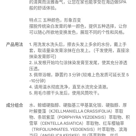
的清爽而淡雅香气，让您在家也能享受在海边做SPA
般的舒适体验。
特点三 五种颜色，形象百变
摆脱传统染白发膏的单一颜色，提供五种选择，让你
可以随心所欲地变换发色，展现不同的个性和风格。
产品用法
1. 用洗发水洗头后，擦去头发上多余的水份，戴上手
套，取适量染发膏涂抹在白发上。 (干发使用，直接涂
抹染发膏即可)
2. 从发根开始均匀涂抹染发膏至发尾，使其充分渗透
压透。
3. 佩带浴帽，静置约 3 分钟 (较难上色发质可延长至 5
-10分钟)
4. 请用温水彻底洗净，直至水流完全清澈。
5. 用毛巾擦干头发后，使用风筒吹干。
成分组合
水、鲸蜡硬脂醇、硬脂基三甲基氯化铵、硬脂醇、厚
叶解曼藻（KJELLMANIELLA CRASSIFOLIA）萃取
物、条斑紫菜（PORPHYRA YEZOENSIS）萃取物、积
雪草（CENTELLA ASIATICA）萃取物、红车樱轴草
（TRIFOLIUMNATES. YEDOENSIS）叶萃取物、滨海
当归（ANGELICA KEISKEI）叶/茎萃取物、丝瓜