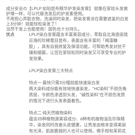
成分安全の【LPLP 如珀昆布精华护发染发膏】 就像在家给头发做
护理一样，可以代替洗发后的护发素使用。
不用担心弄脏衣物，洗澡同时染发，把染发膏涂在需要遮盖的白发
上3分钟！就能轻松染发了！
当然干发上也能使用！固色也十分持久。
优点
LPLP染白发膏蕴含丰富美容成分，萃取自北海道函馆
近海的珍稀篭目昆布，表面含有丰富的「褐藻糖
胶」，具有自我修复及保湿功能，可帮助秀发对抗干
燥和细菌，让您在家轻松同时染发又可享受专业的护
发效果。
LPLP染白发膏三大特点
特点一 最快只需3分穜就能快速染白发
两大染料成份能有效地快速染发，“HC染料”不损伤角
质层，令颜色渗透到头发，“碱性染料”在不损伤发质
的情况下进行头发表面着色。
特点二 纯天然植物染料
蕴含25种植物源美容成分、6种有机植物油及珍珠精
华，染发同时改善头皮健康，让秀发由根本变得美丽
有光泽，肌肤脆弱的人也可以使用。佛手柑和茉莉花