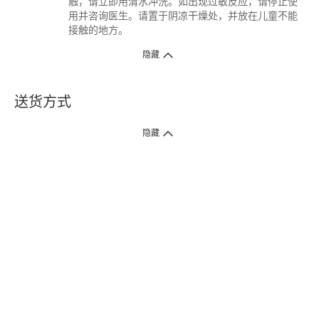
触，请立即用清水冲洗。如出现过敏反应，请停止使
用并咨询医生。请置于阴凉干燥处，并放在儿童不能
接触的地方。
隐藏
送货方式
1. 送货到府（受卫生署条例规管产品除外 ）
隐藏
订单总额淨值满$399免运费（商户直送产品除外），选取「特快送」并于早
上9点至下午7点下单，最快30分钟内送到​。
2. 门店取货（商户直送产品除外）
超过160间门市满$50免费店取，选取「特快门店取货」最快30分钟可取货。
3. 顺丰智能柜（受卫生署条例规管或商户直送产品除外）
买满$250免费顺丰智能柜自提点自取，服务范围包括香港岛、九龙、新界、
各大小屋邨、屋苑商场等。
4.内地跨境直邮
订单总净值满$500免运费。