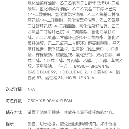
氢化油菜籽油醇、乙二乙氧基二甘醇环己烷1,4-二羧
酸酯、氢化油菜籽油醇、乙二乙氧基二甘醇环己烷
1,4-二羧酸酯、氢化油菜籽油醇、乙二乙氧基二甘醇
环己烷1,4-二羧酸酯、氢化油菜籽油醇、乙二乙氧基
二甘醇环己烷1,4-二羧酸酯、氢化油菜籽油醇、乙二
乙氧基二甘醇环己烷1,4-二羧酸酯、氢化油菜籽油
醇、乙二乙氧基二甘醇环己烷1,4-二羧酸酯、氢化油
菜籽油醇、乙二乙氧基二甘醇环》醇硬脂酸酯、羟乙
基纤维素、聚季铵盐-7、生育酚（维生素E）、柠檬
酸、柠檬酸钠、碳酸氢铵、氯化羟铝、双丙甘醇、异
戊二醇、1,2-戊二醇、异丙醇、乙醇、丁二醇、苯氧乙
醇、苯甲酸钠、（＋/）、BASIC－ BROWN 16、
BASIC BLUE 99、HC BLUE NO. 2、HC 黄 NO. 4、碱
性黄 87、碱性橘 31、HC BLUE NO.16
送货详情
N/A
每包件数
7.5CM X 5.0CM X 19.5CM
储存方式
请置于阴凉干燥处，并放在儿童不能接触的地方。
提示
警告：切勿吞食。避免接触眼睛和伤口。如不慎接