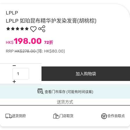
LPLP
LPLP 如珀昆布精华护发染发膏(胡桃棕)
198.00
HK$
72折
RRP
HK$278.00
(降: HK$80.00)
加入购物袋
查看门市库存 (可能有时间误差)
送货方式
送货到府
门店取货
合作自取点