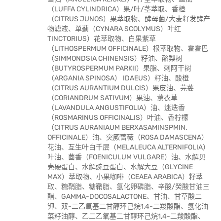
（LUFFA CYLINDRICA）果/叶/茎萃取、香橙
（CITRUS JUNOS）果萃取物、酵母菌/大麦籽发酵产
物滤液、单蓟（CYNARA SCOLYMUS）叶红
TINCTORIUS）花萃取物、白果紫草
（LITHOSPERMUM OFFICINALE）根萃取物、霍霍巴
（SIMMONDSIA CHINENSIS）籽油、酪梨树
（BUTYROSPERMUM PARKII）果脂、刺阿干树
（ARGANIA SPINOSA） IDAEUS）籽油、酸橙
（CITRUS AURANTIUM DULCIS）果皮油、芫荽
（CORIANDRUM SATIVUM）果油、薰衣草
（LAVANDULA ANGUSTIFOLIA）油、迷迭香
（ROSMARINUS OFFICINALIS）叶油、香柠檬
（CITRUS AURANIAUM BERXASAMINSPMIN.
OFFICINALE）油、突厥蔷薇（ROSA DAMASCENA）
花油、互生叶白千层（MELALEUCA ALTERNIFOLIA）
叶油、茴香（FOENICULUM VULGARE）油、水解贝
壳硬蛋白、水解豌豆蛋白、水解大豆（GLYCINE
MAX）萃取物、小果咖啡（CEAEA ARABICA）籽萃
取、糖鞘脂、糖鞘脂、氢化卵磷脂、辛酸/癸酸甘油三
酯、GAMMA-DOCOSALACTONE、甘油、甘草酸二
钾、双-二乙氧基二甘醇环己烷1,4-二羧酸酯、氢化油
菜籽油醇、乙二乙氧基二甘醇环己烷1,4-二羧酸酯、