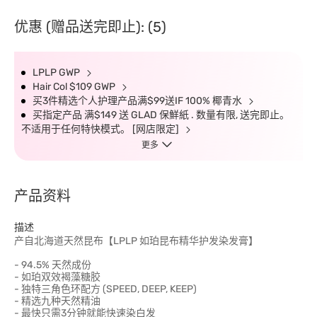
优惠 (赠品送完即止): (5)
LPLP GWP
Hair Col $109 GWP
买3件精选个人护理产品满$99送IF 100% 椰青水
买指定产品 满$149 送 GLAD 保鮮紙 . 数量有限, 送完即止。
不适用于任何特快模式。 [网店限定]
更多
产品资料
描述
产自北海道天然昆布【LPLP 如珀昆布精华护发染发膏】
- 94.5% 天然成份
- 如珀双效褐藻糖胶
- 独特三角色环配方 (SPEED, DEEP, KEEP)
- 精选九种天然精油
- 最快只需3分钟就能快速染白发