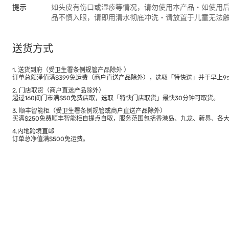
提示
如头皮有伤口或湿疹等情况，请勿使用本产品・如使用
品不慎入眼，请即用清水彻底冲洗・请放置于儿童无法
送货方式
1. 送货到府（受卫生署条例规管产品除外 ）
订单总额淨值满$399免运费（商户直送产品除外），选取「特快送」并于早上9点
2. 门店取货（商户直送产品除外）
超过160间门市满$50免费店取，选取「特快门店取货」最快30分钟可取货。
3. 顺丰智能柜（受卫生署条例规管或商户直送产品除外）
买满$250免费顺丰智能柜自提点自取，服务范围包括香港岛、九龙、新界、各
4.内地跨境直邮
订单总净值满$500免运费。