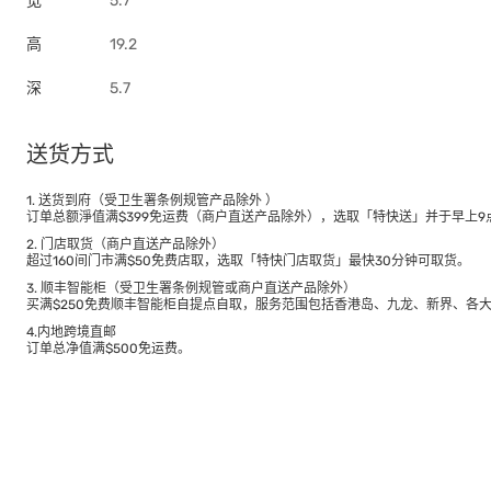
宽
5.7
高
19.2
深
5.7
送货方式
1. 送货到府（受卫生署条例规管产品除外 ）
订单总额淨值满$399免运费（商户直送产品除外），选取「特快送」并于早上9点
2. 门店取货（商户直送产品除外）
超过160间门市满$50免费店取，选取「特快门店取货」最快30分钟可取货。
3. 顺丰智能柜（受卫生署条例规管或商户直送产品除外）
买满$250免费顺丰智能柜自提点自取，服务范围包括香港岛、九龙、新界、各
4.内地跨境直邮
订单总净值满$500免运费。