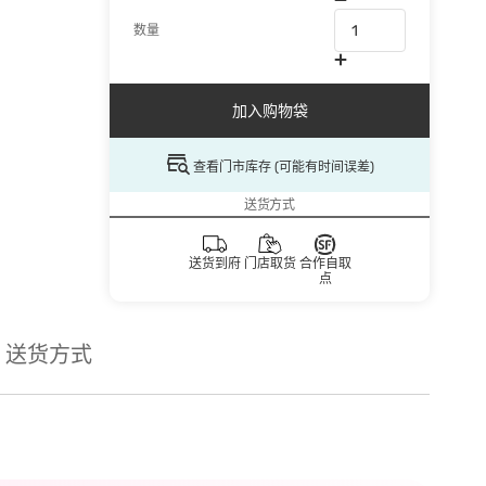
数量
加入购物袋
查看门市库存 (可能有时间误差)
送货方式
送货到府
门店取货
合作自取
点
送货方式