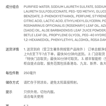
成分组合
PURIFIED WATER, SODIUM LAURETH SULFATE, SODIU
LAURETH SULFOSUCCINATE, PEG-120 METHYL GLUCOS
BENZOATE, 2-PHENOXYETHANOL, PERFUME, STYRENE
CITRIC ACID, LACTIC ACID, ETHYLHEXYLGLYCERIN, P
ROSMARINUS OFFICINALIS (ROSEMARY) LEAF OIL, AZ
(SAGE) OIL, ALOE BARBADENSIS LEAF JUICE POWDER, 
BETLE LEAF OIL, PROPYLENE GLYCOL, PEG-40 HYDRO
1,2-HEXANEDIOL, PHENYLETHYL ALCOHOL, ROSA DA
送货详情
1. 送货到府（受卫生署条例规管产品除外 ） 订单总额
上9点至下午7点下单，最快30分钟内送到​。 2. 门店取
「特快门店取货」最快30分钟可取货。 3. 顺丰智能柜
柜自提点自取，服务范围包括香港岛、九龙、新界、各
每包件数
250毫升
储存方式
请贮存于阴凉处，避免太阳直接照射。
提示
只供外用，切勿内服。
适合每天使用