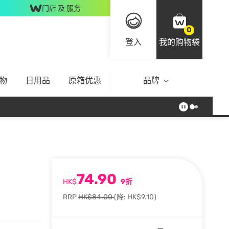
门店 及 服务
0
登入
我的购物袋
物
日用品
原箱优惠
品牌
74.90
HK$
9折
RRP
HK$84.00
(降: HK$9.10)