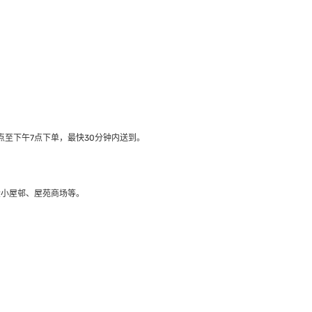
至下午7点下单，最快30分钟内送到​。
大小屋邨、屋苑商场等。