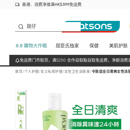
香港．消费净值满HK$399免运费
立即成为易赏钱会员尽享独家优惠
首次APP下单买满$450 输入 NEWAPP 即减$50
生蠔BB
屈仔
8.8 購物大作戰
屈臣氏独家
保健
美肌护肤
免运费门市取货，满$250 合作自取點自取免运费，净额消费满
首页
/
个人护理
/
女士私密护理
/
女性卫生洁肤液
/
令肤适全日清爽女性洁肤