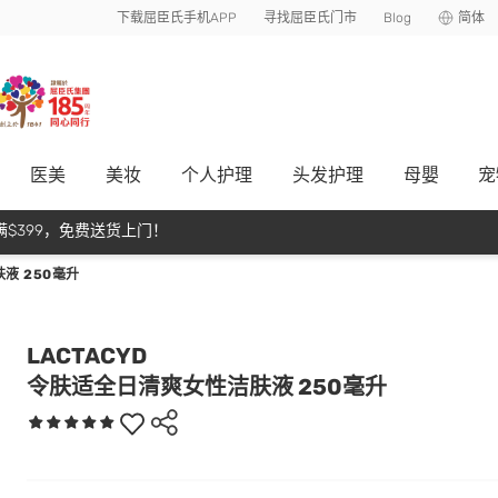
下载屈臣氏手机APP
寻找屈臣氏门市
Blog
简体
医美
美妆
个人护理
头发护理
母嬰
宠
$399，免费送货上门！
液 250毫升
LACTACYD
令肤适全日清爽女性洁肤液 250毫升