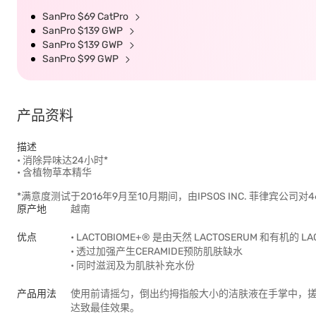
SanPro $69 CatPro
SanPro $139 GWP
SanPro $139 GWP
SanPro $99 GWP
产品资料
描述
• 消除异味达24小时*
• 含植物草本精华
*满意度测试于2016年9月至10月期间，由IPSOS INC. 菲律宾公司对
原产地
越南
优点
• LACTOBIOME+® 是由天然 LACTOSERUM 和有机的
• 透过加强产生CERAMIDE预防肌肤缺水
• 同时滋润及为肌肤补充水份
产品用法
使用前请摇匀，倒出约拇指般大小的洁肤液在手掌中，
达致最佳效果。