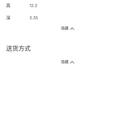
高
12.2
深
3.35
隐藏
送货方式
1. 送货到府（受卫生署条例规管产品除外 ）
隐藏
订单总额淨值满$399免运费（商户直送产品除外），选取「特快送」并于早
上9点至下午7点下单，最快30分钟内送到​。
2. 门店取货（商户直送产品除外）
超过160间门市满$50免费店取，选取「特快门店取货」最快30分钟可取货。
3. 顺丰智能柜（受卫生署条例规管或商户直送产品除外）
买满$250免费顺丰智能柜自提点自取，服务范围包括香港岛、九龙、新界、
各大小屋邨、屋苑商场等。
4.内地跨境直邮
订单总净值满$500免运费。