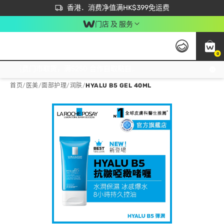
首次APP下单买满$450 输入 NEWAPP 即减$50
立即成为易赏钱会员尽享独家优惠
香港．消费净值满HK$399免运费
门店 及 服务
0
免运费门市取货，满$250 合作自取點自取免运费，净额消费满$399，免费送货上门！
首页
/
医美
/
面部护理
/
润肤
/
HYALU B5 GEL 40ML