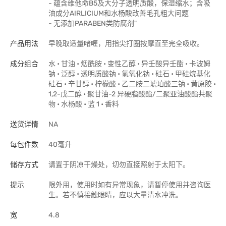
- 蕴含维他命B5及大分子透明质酸，保湿缩水；含吸
油成分AIRLICIUM和水杨酸改善毛孔粗大问题
- 无添加PARABEN类防腐剂"
产品用法
早晚取适量啫喱，用指尖打圈按摩直至完全吸收。
成分组合
水 • 甘油 • 烟酰胺 • 变性乙醇 • 异壬酸异壬酯 • 卡波姆
钠 • 泛醇 • 透明质酸钠 • 氢氧化钠 • 硅石 • 甲硅烷基化
硅石 • 辛甘醇 • 柠檬酸 • 乙二胺二琥珀酸三钠 • 黄原胶 •
1,2-戊二醇 • 聚甘油-2 异硬脂酸酯/二聚亚油酸酯共聚
物 • 水杨酸 • 蓝 1 • 香料
送货详情
NA
每包件数
40毫升
储存方式
请置于阴凉干燥处，切勿直接照射于太阳下。
提示
限外用，使用时如有异常现象，请暂停使用并咨询医
生。若不慎接触眼睛，应以大量清水冲洗。
宽
4.8