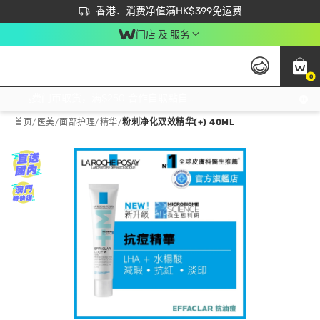
首次APP下单买满$450 输入 NEWAPP 即减$50
立即成为易赏钱会员尽享独家优惠
香港．消费净值满HK$399免运费
门店 及 服务
0
免运费门市取货，满$250 合作自取點自取免运费，净额消费满$399，免费送货上门！
首页
/
医美
/
面部护理
/
精华
/
粉刺净化双效精华(+) 40ML