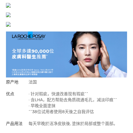
原产地
法国
优点
∙ 针对瑕疵，快速改善现有瑕疵^^
∙ 含LHA，配方帮助去角质疏通毛孔，减淡印痕^^
∙ 早晚全面塗抹
^^38位试用者使用8天後之自我评估
产品用法
每天早晚於洁净皮肤後, 塗抹於局部或整个面部。