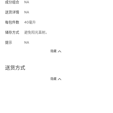
成分组合
NA
送货详情
NA
每包件数
40毫升
储存方式
避免阳光直射。
提示
NA
隐藏
送货方式
1. 送货到府（受卫生署条例规管产品除外 ）
隐藏
订单总额淨值满$399免运费（商户直送产品除外），选取「特快送」并于早
上9点至下午7点下单，最快30分钟内送到​。
2. 门店取货（商户直送产品除外）
超过160间门市满$50免费店取，选取「特快门店取货」最快30分钟可取货。
3. 顺丰智能柜（受卫生署条例规管或商户直送产品除外）
买满$250免费顺丰智能柜自提点自取，服务范围包括香港岛、九龙、新界、
各大小屋邨、屋苑商场等。