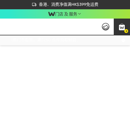
首次APP下单买满$450 输入 NEWAPP 即减$50
立即成为易赏钱会员尽享独家优惠
香港．消费净值满HK$399免运费
门店 及 服务
0
免运费门市取货，满$250 合作自取點自取免运费，净额消费满$399，免费送货上门！