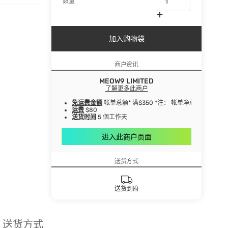
数量
加入购物袋
商户资讯
MEOW9 LIMITED
了解更多此商户
免运费金额
帐单总额* 满$350 *注： 帐单净总额指扣
运费
$80
送货时间
5 個工作天
进入此商户页面
送货方式
送货到府
送货方式