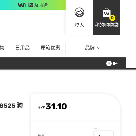
门店 及 服务
0
登入
我的购物袋
物
日用品
原箱优惠
品牌
31.10
8525 狗
HK$