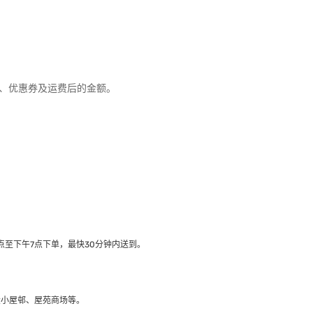
优惠、优惠券及运费后的金额。
至下午7点下单，最快30分钟内送到​。
大小屋邨、屋苑商场等。