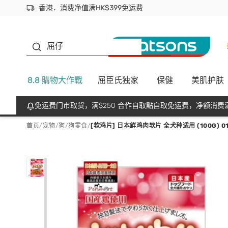
香港．消费净值满HK$399免运费
立即成为易赏钱会员尽享独家优惠
首次APP下单买满$450 输入 NEWAPP 即减$50
生蠔BB
屈仔
8.8 購物大作戰
屈臣氏独家
保健
美肌护肤
免运费门市取货，满$250 合作自取點自取免运费，净额消费满
首页
/
宠物
/
狗
/
狗零食
/
[软鸡片] 日本鲜鸡肉软片 全犬种适用 (100G) 0