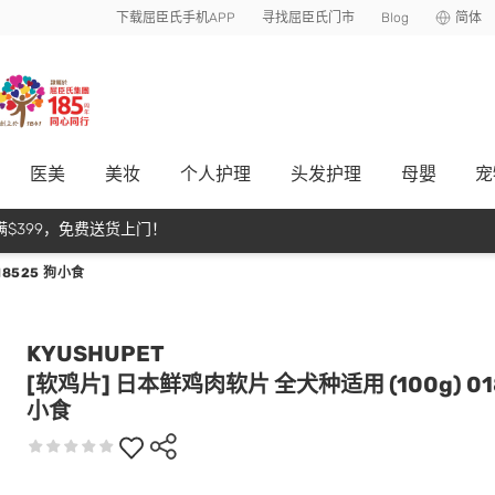
下载屈臣氏手机APP
寻找屈臣氏门市
Blog
简体
医美
美妆
个人护理
头发护理
母嬰
宠
$399，免费送货上门！
18525 狗小食
KYUSHUPET
[软鸡片] 日本鲜鸡肉软片 全犬种适用 (100g) 01
小食