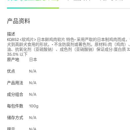
产品资料
描述
KQ852 <软鸡片> 日本鲜鸡肉软片 特色• 采用严取的日本制鸡肉
犬到高龄犬食用的形状。• 不含防腐剂或著色剂。原材料:肉（鸡肉
油、抗氧化剂（亚硫酸钠）、成色剂（亚硝酸钠）保证成分:蛋白质 32.0% 以
35.0% 以下
原产地
日本
优点
N/A
产品用法
N/A
成分组合
N/A
每包件数
100g
储存方式
N/A
提示
N/A