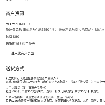
商户资讯
MEOW9 LIMITED
免运费金额
帐单总额* 满$350 *注： 帐单净总额指扣除商品折扣
运费
$80
送货时间
5 個工作天
进入此商户页面
送货方式
1. 送货到府（受卫生署条例规管产品除外 ）
订单总额淨值满$399免运费（商户直送产品除外），选取「特快送」并于早上9点
2. 门店取货（商户直送产品除外）
超过160间门市满$50免费店取，选取「特快门店取货」最快30分钟可取货。
3. 顺丰智能柜（受卫生署条例规管或商户直送产品除外）
买满$250免费顺丰智能柜自提点自取，服务范围包括香港岛、九龙、新界、各