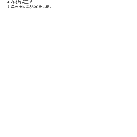
4.内地跨境直邮
订单总净值满$500免运费。