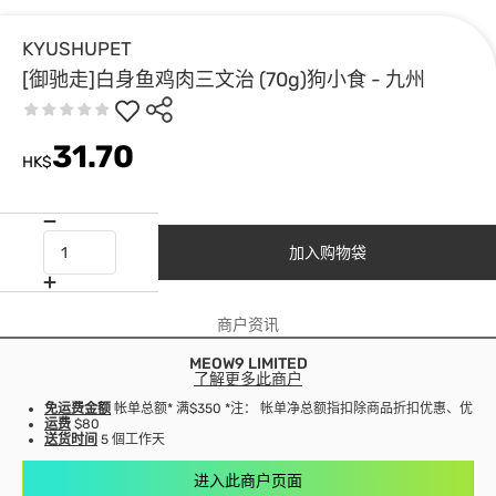
KYUSHUPET
[御驰走]白身鱼鸡肉三文治 (70g)狗小食 - 九州
31.70
HK$
加入购物袋
商户资讯
MEOW9 LIMITED
了解更多此商户
免运费金额
帐单总额* 满$350 *注： 帐单净总额指扣除商品折扣优惠、优
运费
$80
送货时间
5 個工作天
进入此商户页面