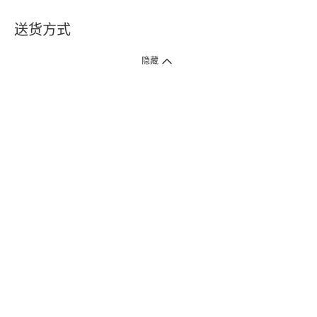
送货方式
1. 送货到府（受卫生署条例规管产品除外 ）
隐藏
订单总额淨值满$399免运费（商户直送产品除外），选取「特快送」并于早
上9点至下午7点下单，最快30分钟内送到​。
2. 门店取货（商户直送产品除外）
超过160间门市满$50免费店取，选取「特快门店取货」最快30分钟可取货。
3. 顺丰智能柜（受卫生署条例规管或商户直送产品除外）
买满$250免费顺丰智能柜自提点自取，服务范围包括香港岛、九龙、新界、
各大小屋邨、屋苑商场等。
4.内地跨境直邮
订单总净值满$500免运费。