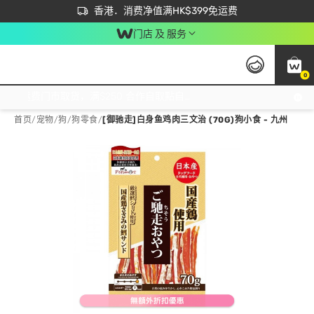
首次APP下单买满$450 输入 NEWAPP 即减$50
立即成为易赏钱会员尽享独家优惠
香港．消费净值满HK$399免运费
门店 及 服务
0
免运费门市取货，满$250 合作自取點自取免运费，净额消费满$399，免费送货上门！
首页
/
宠物
/
狗
/
狗零食
/
[御驰走]白身鱼鸡肉三文治 (70G)狗小食 - 九州