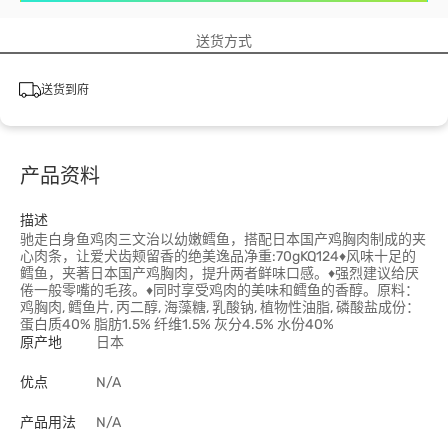
送货方式
送货到府
产品资料
描述
驰走白身鱼鸡肉三文治以幼嫩鳕鱼，搭配日本国产鸡胸肉制成的夹
心肉条，让爱犬齿颊留香的绝美逸品净重:70gKQ124♦风味十足的
鳕鱼，夹著日本国产鸡胸肉，提升两者鲜味口感。♦强烈建议给厌
倦一般零嘴的毛孩。♦同时享受鸡肉的美味和鳕鱼的香醇。原料：
鸡胸肉, 鳕鱼片, 丙二醇, 海藻糖, 乳酸钠, 植物性油脂, 磷酸盐成份：
蛋白质40% 脂肪1.5% 纤维1.5% 灰分4.5% 水份40%
原产地
日本
优点
N/A
产品用法
N/A