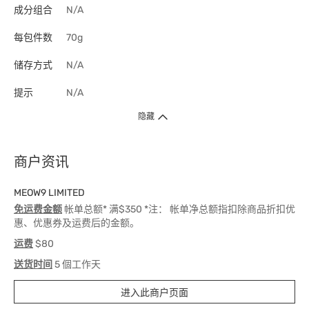
成分组合
N/A
每包件数
70g
储存方式
N/A
提示
N/A
隐藏
商户资讯
MEOW9 LIMITED
免运费金额
帐单总额* 满$350 *注： 帐单净总额指扣除商品折扣优
惠、优惠券及运费后的金额。
运费
$80
送货时间
5 個工作天
进入此商户页面