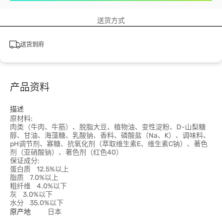
送货方式
送货到府
产品资料
描述
原材料:
肉类（牛肉、牛筋）、脱脂大豆、植物油、变性淀粉、D-山梨糖
醇、甘油、海藻糖、乳酸钠、香料、磷酸盐（Na、K）、调味料、
pH调节剂、寡糖、抗氧化剂（萃取维生素E、维生素C钠）、著色
剂（亚硝酸钠）、著色剂（红色40）
保证成分:
蛋白质 12.5%以上
脂质 7.0%以上
粗纤维 4.0%以下
灰 3.0%以下
水分 35.0%以下
原产地
日本