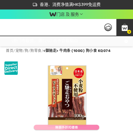
首次APP下单买满$450 输入 NEWAPP 即减$50
立即成为易赏钱会员尽享独家优惠
香港．消费净值满HK$399免运费
门店 及 服务
0
免运费门市取货，满$250 合作自取點自取免运费，净额消费满$399，免费送货上门！
首页
/
宠物
/
狗
/
狗零食
/
<御驰走> 牛肉条 (100G) 狗小食 KQ074