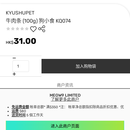
KYUSHUPET
牛肉条 (100g) 狗小食 KQ074
31.00
HK$
加入购物袋
商户资讯
MEOW9 LIMITED
了解更多此商户
免运费金额
帐单总额* 满$350 *注： 帐单净总额指扣除商品折扣优惠、优
运费
$80
送货时间
5 個工作天
进入此商户页面