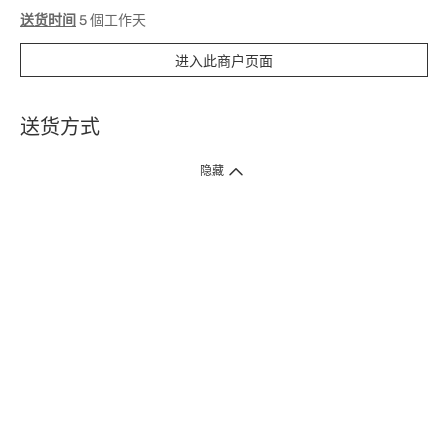
送货时间
5 個工作天
进入此商户页面
送货方式
1. 送货到府（受卫生署条例规管产品除外 ）
隐藏
订单总额淨值满$399免运费（商户直送产品除外），选取「特快送」并于早
上9点至下午7点下单，最快30分钟内送到​。
2. 门店取货（商户直送产品除外）
超过160间门市满$50免费店取，选取「特快门店取货」最快30分钟可取货。
3. 顺丰智能柜（受卫生署条例规管或商户直送产品除外）
买满$250免费顺丰智能柜自提点自取，服务范围包括香港岛、九龙、新界、
各大小屋邨、屋苑商场等。
4.内地跨境直邮
订单总净值满$500免运费。