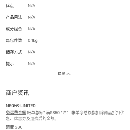
优点
N/A
产品用法
N/A
成分组合
N/A
每包件数
0.1kg
储存方式
N/A
提示
N/A
隐藏
商户资讯
MEOW9 LIMITED
免运费金额
帐单总额* 满$350 *注： 帐单净总额指扣除商品折扣优
惠、优惠券及运费后的金额。
运费
$80