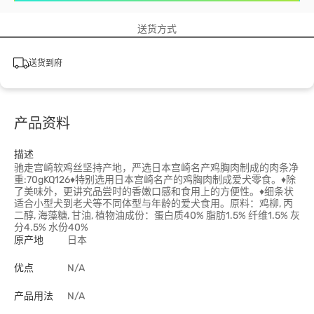
送货方式
送货到府
产品资料
描述
驰走宫崎软鸡丝坚持产地，严选日本宫崎名产鸡胸肉制成的肉条净
重:70gKQ126♦特别选用日本宫崎名产的鸡胸肉制成爱犬零食。♦除
了美味外，更讲究品尝时的香嫩口感和食用上的方便性。♦细条状
适合小型犬到老犬等不同体型与年龄的爱犬食用。原料：鸡柳, 丙
二醇, 海藻糖, 甘油, 植物油成份：蛋白质40% 脂肪1.5% 纤维1.5% 灰
分4.5% 水份40%
原产地
日本
优点
N/A
产品用法
N/A