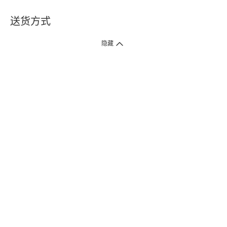
送货方式
1. 送货到府（受卫生署条例规管产品除外 ）
隐藏
订单总额淨值满$399免运费（商户直送产品除外），选取「特快送」并于早
上9点至下午7点下单，最快30分钟内送到​。
2. 门店取货（商户直送产品除外）
超过160间门市满$50免费店取，选取「特快门店取货」最快30分钟可取货。
3. 顺丰智能柜（受卫生署条例规管或商户直送产品除外）
买满$250免费顺丰智能柜自提点自取，服务范围包括香港岛、九龙、新界、
各大小屋邨、屋苑商场等。
4.内地跨境直邮
订单总净值满$500免运费。