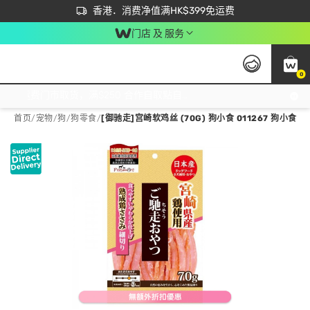
首次APP下单买满$450 输入 NEWAPP 即减$50
立即成为易赏钱会员尽享独家优惠
香港．消费净值满HK$399免运费
门店 及 服务
0
免运费门市取货，满$250 合作自取點自取免运费，净额消费满$399，免费送货上门！
首页
/
宠物
/
狗
/
狗零食
/
[御驰走]宫崎软鸡丝 (70G) 狗小食 011267 狗小食