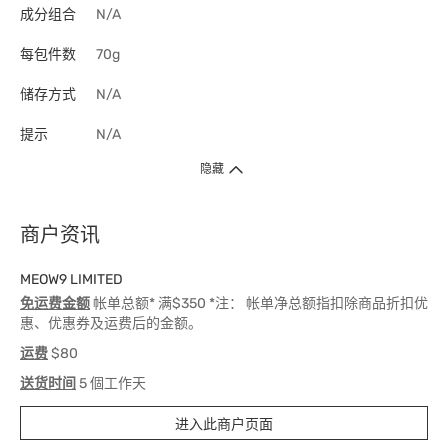
成分组合
N/A
每包件数
70g
储存方式
N/A
提示
N/A
隐藏
商户资讯
MEOW9 LIMITED
免运费金额
帐单总额* 满$350 *注： 帐单净总额指扣除商品折扣优
惠、优惠券及运费后的金额。
运费
$80
送货时间
5 個工作天
进入此商户页面