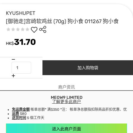
KYUSHUPET
[御驰走]宫崎软鸡丝 (70g) 狗小食 011267 狗小食
31.70
HK$
加入购物袋
商户资讯
MEOW9 LIMITED
了解更多此商户
免运费金额
帐单总额* 满$350 *注： 帐单净总额指扣除商品折扣优惠、优
运费
$80
送货时间
5 個工作天
进入此商户页面