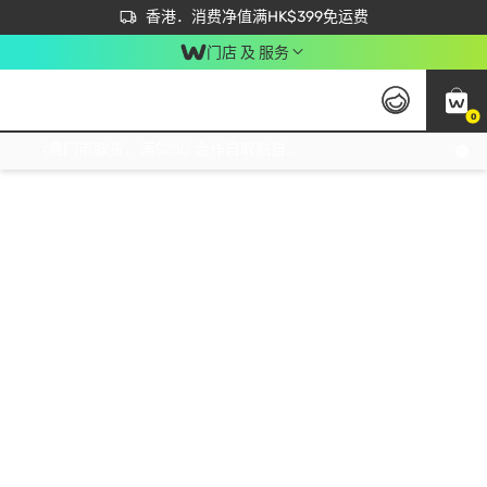
首次APP下单买满$450 输入 NEWAPP 即减$50
立即成为易赏钱会员尽享独家优惠
香港．消费净值满HK$399免运费
门店 及 服务
0
免运费门市取货，满$250 合作自取點自取免运费，净额消费满$399，免费送货上门！