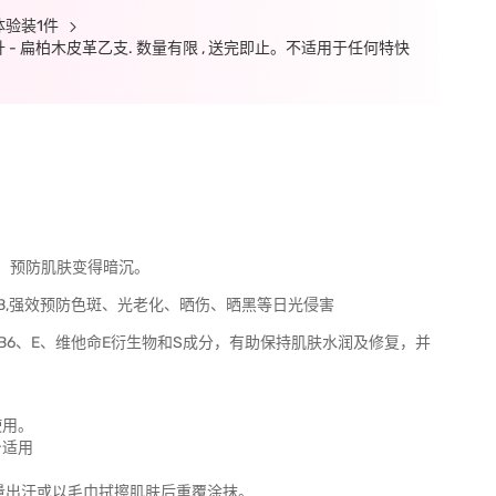
体验装1件
毫升 - 扁柏木皮革乙支. 数量有限 , 送完即止。不适用于任何特快
物，预防肌肤变得暗沉。
UVB,强效预防色斑、光老化、晒伤、晒黑等日光侵害
B6、E、维他命E衍生物和S成分，有助保持肌肤水润及修复，并
使用。
身适用
量出汗或以毛巾拭擦肌肤后重覆涂抹。