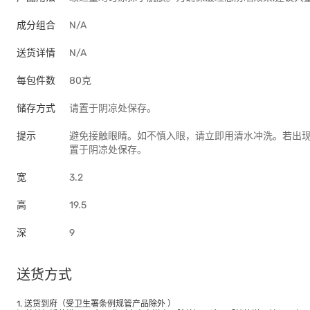
成分组合
N/A
送货详情
N/A
每包件数
80克
储存方式
请置于阴凉处保存。
提示
避免接触眼睛。如不慎入眼，请立即用清水冲洗。若出
置于阴凉处保存。
宽
3.2
高
19.5
深
9
送货方式
1. 送货到府（受卫生署条例规管产品除外 ）