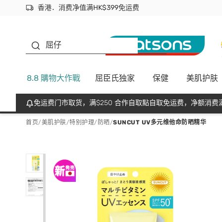
香港．消费净值满HK$399免运费
立即成为易赏钱会员尽享独家优惠
首次APP下单买满$450 输入 NEWAPP 即减$50
生蠔BB
屈仔
8.8 購物大作戰
屈臣氏独家
保健
美肌护肤
免运费门市取货，满$250 合作自取點自取免运费，净额消费满
首页
/
美肌护肤
/
特别护理
/
防晒
/
SUNCUT UV多元维他命防晒精华