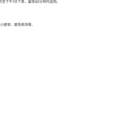
至下午7点下单，最快30分钟内送到​。
大小屋邨、屋苑商场等。