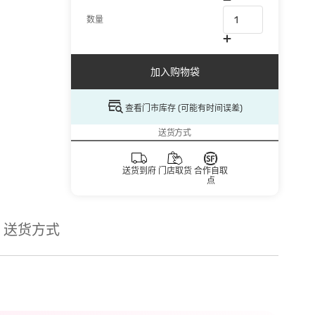
数量
加入购物袋
查看门市库存 (可能有时间误差)
送货方式
送货到府
门店取货
合作自取
点
送货方式