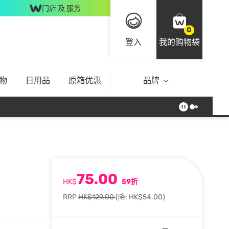
门店 及 服务
0
登入
我的购物袋
物
日用品
原箱优惠
品牌
75.00
HK$
59折
RRP
HK$129.00
(降: HK$54.00)