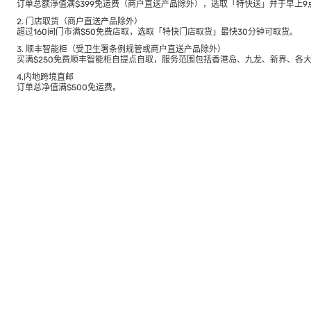
订单总额淨值满$399免运费（商户直送产品除外），选取「特快送」并于早上9点
2. 门店取货（商户直送产品除外）
超过160间门市满$50免费店取，选取「特快门店取货」最快30分钟可取货。
3. 顺丰智能柜（受卫生署条例规管或商户直送产品除外）
买满$250免费顺丰智能柜自提点自取，服务范围包括香港岛、九龙、新界、各
4.内地跨境直邮
订单总净值满$500免运费。