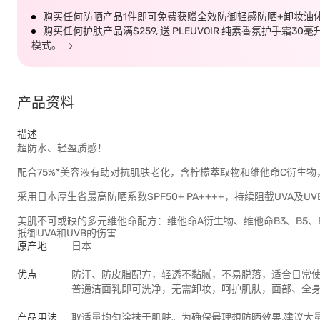
购买任何防晒产品1件即可免费获赠全效防御轻感防晒+卸妆油
购买任何护肤产品满$259, 送 PLEUVOIR 纯素香氛护手霜30
模式。
产品资料
描述
超防水、轻盈质感！
配合75%*美容液有助对抗肌肤老化，含柠檬萃取物和维他命C衍生
采用日本厚生省最高防晒系数SPF50+ PA++++，持续阻截UVA及
美肌不可或缺的多元维他命配方：维他命A衍生物、维他命B3、B5、
抵御UVA和UVB的伤害
原产地
日本
优点
防汗、防皮脂配方，轻透不黏腻，不易脱落，适合日常
普通洁面乳即可洗净，无需卸妆，呵护肌肤，面部、全
产品用法
取适量均匀涂抹于肌肤。为确保最理想防晒效果,建议大