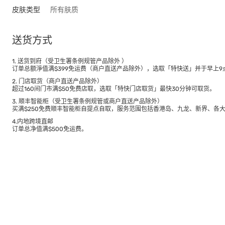
皮肤类型
所有肤质
送货方式
1. 送货到府（受卫生署条例规管产品除外 ）
订单总额淨值满$399免运费（商户直送产品除外），选取「特快送」并于早上9点
2. 门店取货（商户直送产品除外）
超过160间门市满$50免费店取，选取「特快门店取货」最快30分钟可取货。
3. 顺丰智能柜（受卫生署条例规管或商户直送产品除外）
买满$250免费顺丰智能柜自提点自取，服务范围包括香港岛、九龙、新界、各
4.内地跨境直邮
订单总净值满$500免运费。