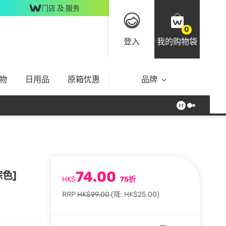
门店 及 服务
0
登入
我的购物袋
物
日用品
原箱优惠
品牌
74.00
棕色]
HK$
75折
RRP
HK$99.00
(降: HK$25.00)