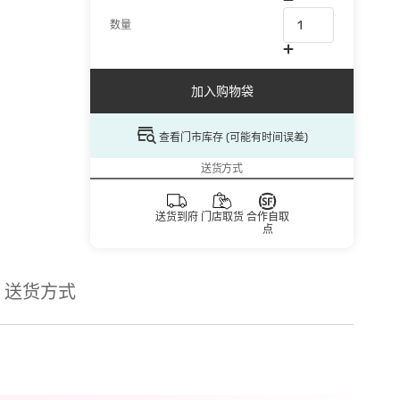
数量
加入购物袋
查看门市库存 (可能有时间误差)
送货方式
送货到府
门店取货
合作自取
点
送货方式