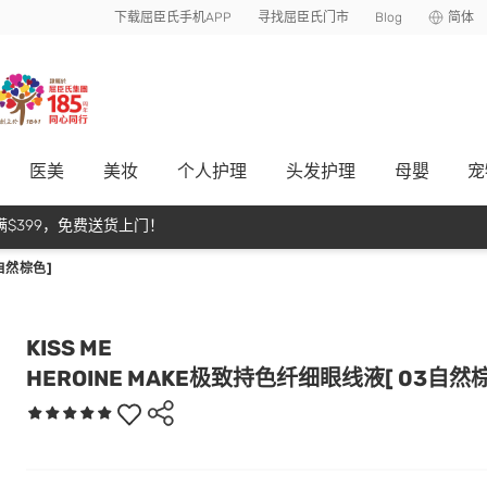
下载屈臣氏手机APP
寻找屈臣氏门市
Blog
简体
医美
美妆
个人护理
头发护理
母嬰
宠
$399，免费送货上门！
自然棕色]
KISS ME
HEROINE MAKE极致持色纤细眼线液[ 03自然