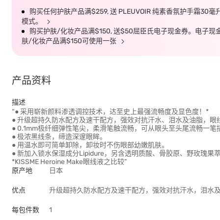
购买任何护肤产品满$259, 送 PLEUVOIR 纯素香氛护手霜30
模式。
购买护肤/化妆产品满$150, 送$50屈臣氏电子现金券。电子现金券有效
肤/化妆产品满$150可使用一张
产品资料
描述
“● 采用崭新颜料渗透调控技术，达至史上最强流畅度及显色度！*
● 升级超持久防水配方及速干配方，强效对抗汗水、泪水及油脂，眼
● 0.1mm极纤细弹性笔尖，柔滑笔触流畅，可从眼头至头尾流畅一
● 极浓黑线条，缔造深邃眼眸。
● 用温水即可简单卸除，卸妆时不伤眼部幼嫩肌肤。
● 新加入锁水保湿成分Lipidure，另含透明质酸、骨胶原、野玫瑰果萃
*KISSME Heroine Make眼线液之比较”
原产地
日本
优点
升级超持久防水配方及速干配方，强效对抗汗水，泪水
每包件数
1