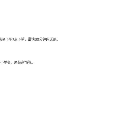
至下午7点下单，最快30分钟内送到​。
大小屋邨、屋苑商场等。