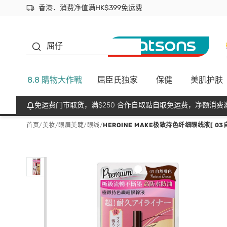
香港．消费净值满HK$399免运费
立即成为易赏钱会员尽享独家优惠
首次APP下单买满$450 输入 NEWAPP 即减$50
生蠔BB
屈仔
8.8 購物大作戰
屈臣氏独家
保健
美肌护肤
免运费门市取货，满$250 合作自取點自取免运费，净额消费满
首页
/
美妆
/
眼眉美睫
/
眼线
/
HEROINE MAKE极致持色纤细眼线液[ 03