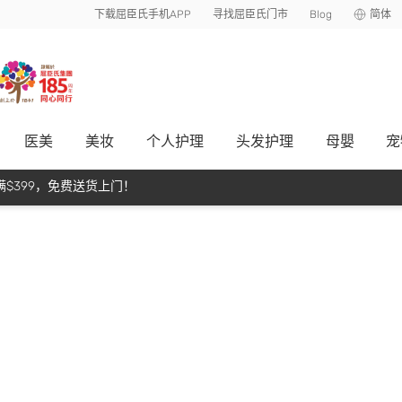
下载屈臣氏手机APP
寻找屈臣氏门市
Blog
简体
医美
美妆
个人护理
头发护理
母嬰
宠
$399，免费送货上门！