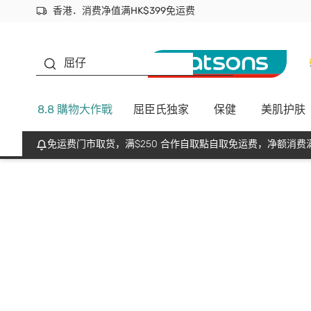
香港．消费净值满HK$399免运费
立即成为易赏钱会员尽享独家优惠
首次APP下单买满$450 输入 NEWAPP 即减$50
生蠔BB
屈仔
8.8 購物大作戰
屈臣氏独家
保健
美肌护肤
免运费门市取货，满$250 合作自取點自取免运费，净额消费满