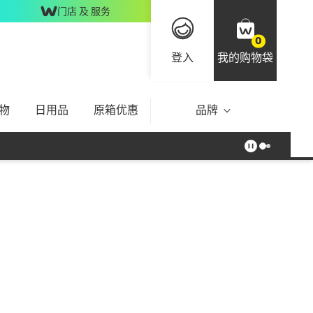
门店 及 服务
0
登入
我的购物袋
物
日用品
原箱优惠
品牌