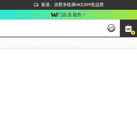
首次APP下单买满$450 输入 NEWAPP 即减$50
立即成为易赏钱会员尽享独家优惠
香港．消费净值满HK$399免运费
门店 及 服务
0
免运费门市取货，满$250 合作自取點自取免运费，净额消费满$399，免费送货上门！