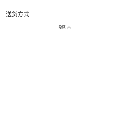
送货方式
1. 送货到府（受卫生署条例规管产品除外 ）
隐藏
订单总额淨值满$399免运费（商户直送产品除外），选取「特快送」并于早
上9点至下午7点下单，最快30分钟内送到​。
2. 门店取货（商户直送产品除外）
超过160间门市满$50免费店取，选取「特快门店取货」最快30分钟可取货。
3. 顺丰智能柜（受卫生署条例规管或商户直送产品除外）
买满$250免费顺丰智能柜自提点自取，服务范围包括香港岛、九龙、新界、
各大小屋邨、屋苑商场等。
4.内地跨境直邮
订单总净值满$500免运费。