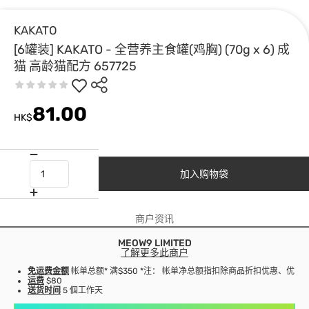
KAKATO
[6罐装] KAKATO - 全营养主食罐(鸡胸) (70g x 6) 成
猫 高龄猫配方 657725
81.00
HK$
加入购物袋
商户资讯
MEOW9 LIMITED
了解更多此商户
免运费金额
帐单总额* 满$350 *注： 帐单净总额指扣除商品折扣优惠、优
运费
$80
送货时间
5 個工作天