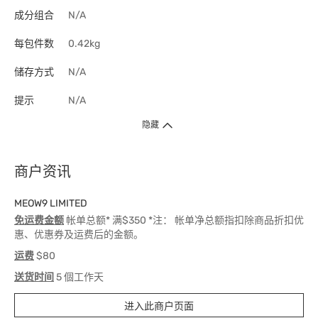
成分组合
N/A
每包件数
0.42kg
储存方式
N/A
提示
N/A
隐藏
商户资讯
MEOW9 LIMITED
免运费金额
帐单总额* 满$350 *注： 帐单净总额指扣除商品折扣优
惠、优惠券及运费后的金额。
运费
$80
送货时间
5 個工作天
进入此商户页面