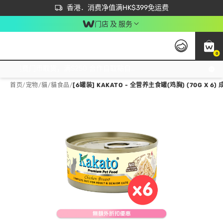
首次APP下单买满$450 输入 NEWAPP 即减$50
立即成为易赏钱会员尽享独家优惠
香港．消费净值满HK$399免运费
门店 及 服务
0
免运费门市取货，满$250 合作自取點自取免运费，净额消费满$399，免费送货上门！
首页
/
宠物
/
貓
/
貓食品
/
[6罐装] KAKATO - 全营养主食罐(鸡胸) (70G X 6)