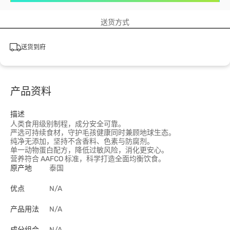
送货方式
送货到府
产品资料
描述
人类食用级别制程，成分安全可靠。
严选可持续食材，守护毛孩健康同时兼顾地球生态。
纯净无添加，坚持不含香料、色素与防腐剂。
单一动物蛋白配方，降低过敏风险，消化更安心。
营养符合 AAFCO 标准，科学打造全面均衡饮食。
原产地
泰国
优点
N/A
产品用法
N/A
成分组合
N/A