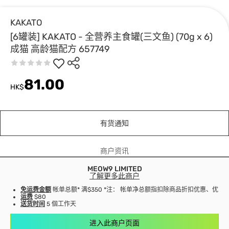
KAKATO
[6罐装] KAKATO - 全营养主食罐(三文鱼) (70g x 6)
成猫 高龄猫配方 657749
81.00
HK$
有货通知
商户资讯
MEOW9 LIMITED
了解更多此商户
免运费金额
帐单总额* 满$350 *注： 帐单净总额指扣除商品折扣优惠、优
运费
$80
送货时间
5 個工作天
进入此商户页面