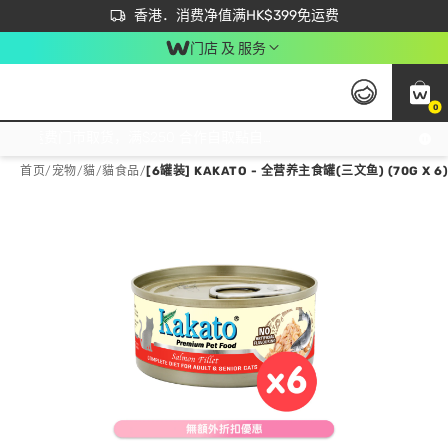
首次APP下单买满$450 输入 NEWAPP 即减$50
立即成为易赏钱会员尽享独家优惠
香港．消费净值满HK$399免运费
门店 及 服务
0
免运费门市取货，满$250 合作自取點自取免运费，净额消费满$399，免费送货上门！
首页
/
宠物
/
貓
/
貓食品
/
[6罐装] KAKATO - 全营养主食罐(三文鱼) (70G X 