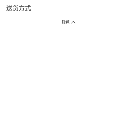
送货方式
1. 送货到府（受卫生署条例规管产品除外 ）
隐藏
订单总额淨值满$399免运费（商户直送产品除外），选取「特快送」并于早
上9点至下午7点下单，最快30分钟内送到​。
2. 门店取货（商户直送产品除外）
超过160间门市满$50免费店取，选取「特快门店取货」最快30分钟可取货。
3. 顺丰智能柜（受卫生署条例规管或商户直送产品除外）
买满$250免费顺丰智能柜自提点自取，服务范围包括香港岛、九龙、新界、
各大小屋邨、屋苑商场等。
4.内地跨境直邮
订单总净值满$500免运费。