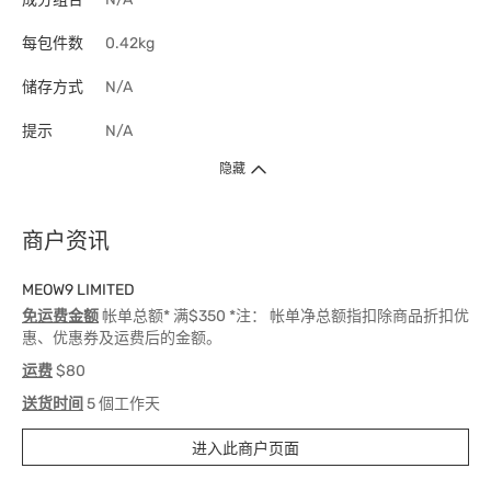
每包件数
0.42kg
储存方式
N/A
提示
N/A
隐藏
商户资讯
MEOW9 LIMITED
免运费金额
帐单总额* 满$350 *注： 帐单净总额指扣除商品折扣优
惠、优惠券及运费后的金额。
运费
$80
送货时间
5 個工作天
进入此商户页面