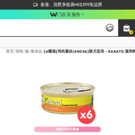
首次APP下单买满$450 输入 NEWAPP 即减$50
立即成为易赏钱会员尽享独家优惠
香港．消费净值满HK$399免运费
门店 及 服务
0
免运费门市取货，满$250 合作自取點自取免运费，净额消费满$399，免费送货上门！
首页
/
宠物
/
貓
/
貓食品
/
[6罐装]鸡肉慕丝(40GX6)猫犬适用 - KAKATO 猫