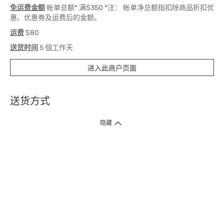
免运费金额
帐单总额* 满$350 *注： 帐单净总额指扣除商品折扣优
惠、优惠券及运费后的金额。
运费
$80
送货时间
5 個工作天
进入此商户页面
送货方式
1. 送货到府（受卫生署条例规管产品除外 ）
隐藏
订单总额淨值满$399免运费（商户直送产品除外），选取「特快送」并于早
上9点至下午7点下单，最快30分钟内送到​。
2. 门店取货（商户直送产品除外）
超过160间门市满$50免费店取，选取「特快门店取货」最快30分钟可取货。
3. 顺丰智能柜（受卫生署条例规管或商户直送产品除外）
买满$250免费顺丰智能柜自提点自取，服务范围包括香港岛、九龙、新界、
各大小屋邨、屋苑商场等。
4.内地跨境直邮
订单总净值满$500免运费。