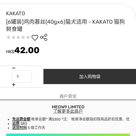
KAKATO
[6罐装]鸡肉慕丝(40gx6)猫犬适用 - KAKATO 猫狗
鲜食罐
42.00
HK$
加入购物袋
商户资讯
MEOW9 LIMITED
了解更多此商户
免运费金额
帐单总额* 满$350 *注： 帐单净总额指扣除商品折扣优惠、优
运费
$80
送货时间
5 個工作天