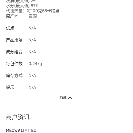
灰质(最大值) 2%
水分(最大值) 87%
代谢热量：每100克55卡路里
原产地
泰国
优点
N/A
产品用法
N/A
成分组合
N/A
每包件数
0.24kg
储存方式
N/A
提示
N/A
隐藏
商户资讯
MEOW9 LIMITED