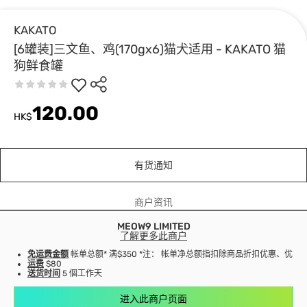
KAKATO
[6罐装]三文鱼、鸡(170gx6)猫犬适用 - KAKATO 猫
狗鲜食罐
120.00
HK$
有货通知
商户资讯
MEOW9 LIMITED
了解更多此商户
免运费金额
帐单总额* 满$350 *注： 帐单净总额指扣除商品折扣优惠、优
运费
$80
送货时间
5 個工作天
进入此商户页面