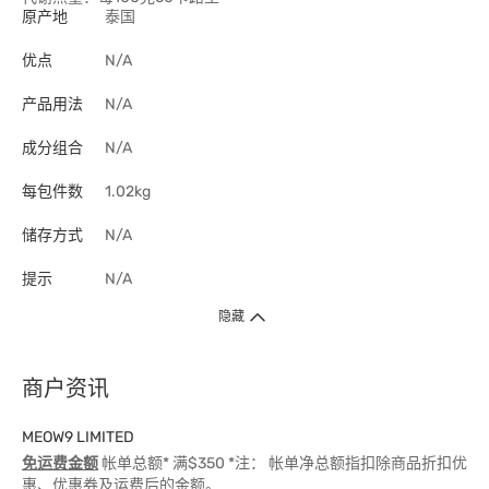
原产地
泰国
优点
N/A
产品用法
N/A
成分组合
N/A
每包件数
1.02kg
储存方式
N/A
提示
N/A
隐藏
商户资讯
MEOW9 LIMITED
免运费金额
帐单总额* 满$350 *注： 帐单净总额指扣除商品折扣优
惠、优惠券及运费后的金额。