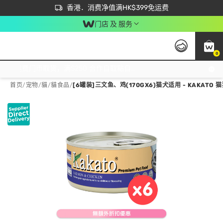
首次APP下单买满$450 输入 NEWAPP 即减$50
立即成为易赏钱会员尽享独家优惠
香港．消费净值满HK$399免运费
门店 及 服务
0
免运费门市取货，满$250 合作自取點自取免运费，净额消费满$399，免费送货上门！
首页
/
宠物
/
貓
/
貓食品
/
[6罐装]三文鱼、鸡(170GX6)猫犬适用 - KAKATO