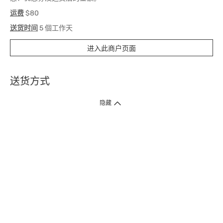
运费
$80
送货时间
5 個工作天
进入此商户页面
送货方式
1. 送货到府（受卫生署条例规管产品除外 ）
隐藏
订单总额淨值满$399免运费（商户直送产品除外），选取「特快送」并于早
上9点至下午7点下单，最快30分钟内送到​。
2. 门店取货（商户直送产品除外）
超过160间门市满$50免费店取，选取「特快门店取货」最快30分钟可取货。
3. 顺丰智能柜（受卫生署条例规管或商户直送产品除外）
买满$250免费顺丰智能柜自提点自取，服务范围包括香港岛、九龙、新界、
各大小屋邨、屋苑商场等。
4.内地跨境直邮
订单总净值满$500免运费。