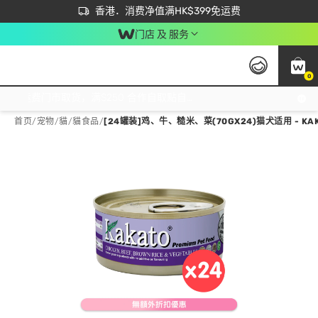
首次APP下单买满$450 输入 NEWAPP 即减$50
立即成为易赏钱会员尽享独家优惠
香港．消费净值满HK$399免运费
门店 及 服务
0
免运费门市取货，满$250 合作自取點自取免运费，净额消费满$399，免费送货上门！
首页
/
宠物
/
貓
/
貓食品
/
[24罐装]鸡、牛、糙米、菜(70GX24)猫犬适用 - KA