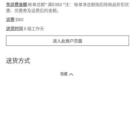
免运费金额
帐单总额* 满$350 *注： 帐单净总额指扣除商品折扣优
惠、优惠券及运费后的金额。
运费
$80
送货时间
5 個工作天
进入此商户页面
送货方式
1. 送货到府（受卫生署条例规管产品除外 ）
隐藏
订单总额淨值满$399免运费（商户直送产品除外），选取「特快送」并于早
上9点至下午7点下单，最快30分钟内送到​。
2. 门店取货（商户直送产品除外）
超过160间门市满$50免费店取，选取「特快门店取货」最快30分钟可取货。
3. 顺丰智能柜（受卫生署条例规管或商户直送产品除外）
买满$250免费顺丰智能柜自提点自取，服务范围包括香港岛、九龙、新界、
各大小屋邨、屋苑商场等。
4.内地跨境直邮
订单总净值满$500免运费。