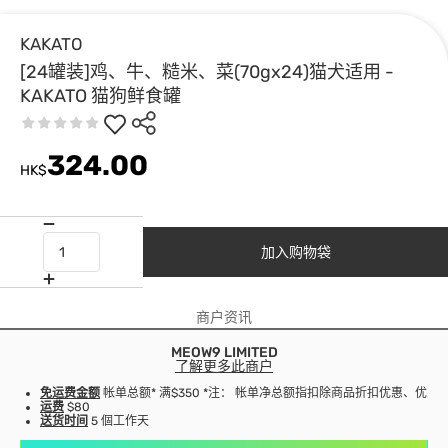
KAKATO
[24罐装]鸡、牛、糙米、菜(70gx24)猫犬适用 -
KAKATO 猫狗鲜食罐
324.00
HK$
加入购物袋
商户资讯
MEOW9 LIMITED
了解更多此商户
免运费金额
帐单总额* 满$350 *注： 帐单净总额指扣除商品折扣优惠、优
运费
$80
送货时间
5 個工作天