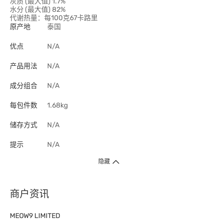
灰质 (最大值) 1.7%
水分 (最大值) 82%
代谢热量：每100克67卡路里
原产地
泰国
优点
N/A
产品用法
N/A
成分组合
N/A
每包件数
1.68kg
储存方式
N/A
提示
N/A
隐藏
商户资讯
MEOW9 LIMITED