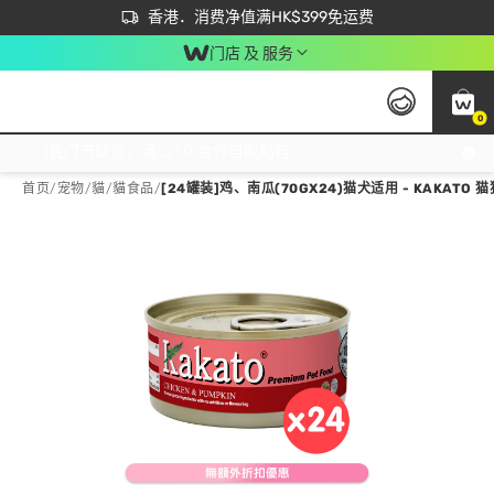
首次APP下单买满$450 输入 NEWAPP 即减$50
立即成为易赏钱会员尽享独家优惠
香港．消费净值满HK$399免运费
门店 及 服务
0
免运费门市取货，满$250 合作自取點自取免运费，净额消费满$399，免费送货上门！
首页
/
宠物
/
貓
/
貓食品
/
[24罐装]鸡、南瓜(70GX24)猫犬适用 - KAKATO 