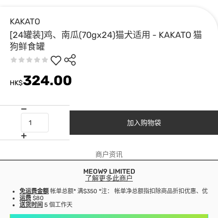
KAKATO
[24罐装]鸡、南瓜(70gx24)猫犬适用 - KAKATO 猫
狗鲜食罐
324.00
HK$
加入购物袋
商户资讯
MEOW9 LIMITED
了解更多此商户
免运费金额
帐单总额* 满$350 *注： 帐单净总额指扣除商品折扣优惠、优
运费
$80
送货时间
5 個工作天