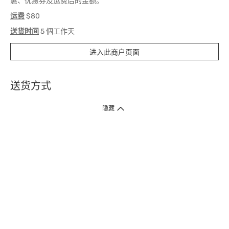
惠、优惠券及运费后的金额。
运费
$80
送货时间
5 個工作天
进入此商户页面
送货方式
1. 送货到府（受卫生署条例规管产品除外 ）
隐藏
订单总额淨值满$399免运费（商户直送产品除外），选取「特快送」并于早
上9点至下午7点下单，最快30分钟内送到​。
2. 门店取货（商户直送产品除外）
超过160间门市满$50免费店取，选取「特快门店取货」最快30分钟可取货。
3. 顺丰智能柜（受卫生署条例规管或商户直送产品除外）
买满$250免费顺丰智能柜自提点自取，服务范围包括香港岛、九龙、新界、
各大小屋邨、屋苑商场等。
4.内地跨境直邮
订单总净值满$500免运费。