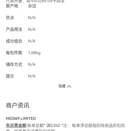
代谢热量：每100克65.05卡路里
原产地
泰国
优点
N/A
产品用法
N/A
成分组合
N/A
每包件数
1.68kg
储存方式
N/A
提示
N/A
隐藏
商户资讯
MEOW9 LIMITED
免运费金额
帐单总额* 满$350 *注： 帐单净总额指扣除商品折扣优