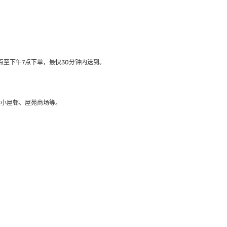
至下午7点下单，最快30分钟内送到​。
大小屋邨、屋苑商场等。