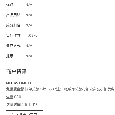
优点
N/A
产品用法
N/A
成分组合
N/A
每包件数
4.08kg
储存方式
N/A
提示
N/A
商户资讯
MEOW9 LIMITED
免运费金额
帐单总额* 满$350 *注： 帐单净总额指扣除商品折扣
运费
$80
送货时间
5 個工作天