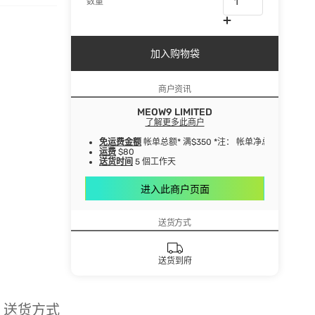
数量
加入购物袋
商户资讯
MEOW9 LIMITED
了解更多此商户
免运费金额
帐单总额* 满$350 *注： 帐单净总额指扣
运费
$80
送货时间
5 個工作天
进入此商户页面
送货方式
送货到府
送货方式