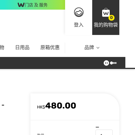
门店 及 服务
0
登入
我的购物袋
物
日用品
原箱优惠
品牌
480.00
-
HK$