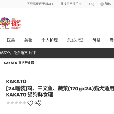
下载屈臣氏手机APP
寻找屈臣氏门市
Blog
简体
医美
美妆
个人护理
头发护理
母嬰
宠
$399，免费送货上门！
- KAKATO 猫狗鲜食罐
KAKATO
[24罐装]鸡、三文鱼、蔬菜(170gx24)猫犬适用 
KAKATO 猫狗鲜食罐