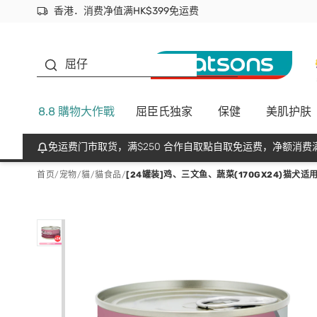
香港．消费净值满HK$399免运费
立即成为易赏钱会员尽享独家优惠
首次APP下单买满$450 输入 NEWAPP 即减$50
生蠔BB
屈仔
8.8 購物大作戰
屈臣氏独家
保健
美肌护肤
免运费门市取货，满$250 合作自取點自取免运费，净额消费满
首页
/
宠物
/
貓
/
貓食品
/
[24罐装]鸡、三文鱼、蔬菜(170GX24)猫犬适用 