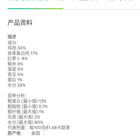
产品资料
描述
成分：
鸡肉 34%
吞拿鱼白肉 17%
红萝卜 8%
糙米 6%
菠菜 4%
青豆 4%
南瓜 1%
水分 26%
营养分析：
粗蛋白 (最小值) 13%
粗脂肪 (最小值) 0.1%
粗纤维 (最大值) 1%
灰质 (最大值) 2%
水分 (最大值) 80%
代谢热量：每100克81.68卡路里
原产地
泰国