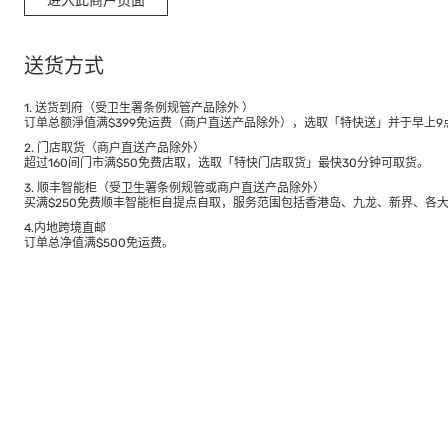
进入此商户页面
送货方式
1. 送货到府（受卫生署条例规管产品除外 ）
订单总额淨值满$399免运费（商户直送产品除外），选取「特快送」并于早上9点
2. 门店取货（商户直送产品除外）
超过160间门市满$50免费店取，选取「特快门店取货」最快30分钟可取货。
3. 顺丰智能柜（受卫生署条例规管或商户直送产品除外）
买满$250免费顺丰智能柜自提点自取，服务范围包括香港岛、九龙、新界、各
4.内地跨境直邮
订单总净值满$500免运费。