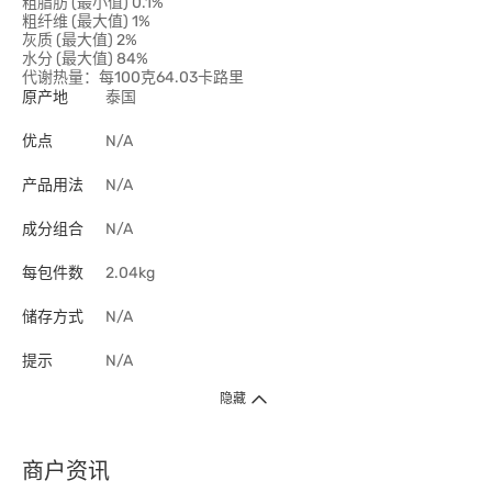
粗脂肪 (最小值) 0.1%
粗纤维 (最大值) 1%
灰质 (最大值) 2%
水分 (最大值) 84%
代谢热量：每100克64.03卡路里
原产地
泰国
优点
N/A
产品用法
N/A
成分组合
N/A
每包件数
2.04kg
储存方式
N/A
提示
N/A
隐藏
商户资讯