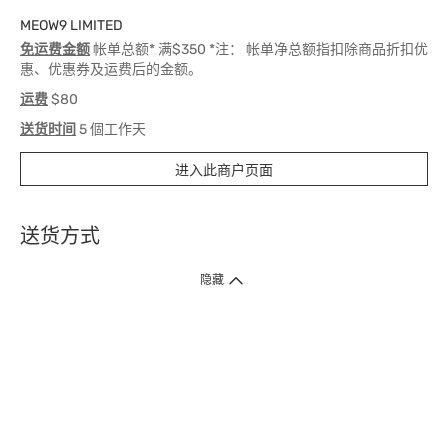
MEOW9 LIMITED
免运费金额
帐单总额* 满$350 *注： 帐单净总额指扣除商品折扣优
惠、优惠券及运费后的金额。
运费
$80
送货时间
5 個工作天
进入此商户页面
送货方式
1. 送货到府（受卫生署条例规管产品除外 ）
隐藏
订单总额淨值满$399免运费（商户直送产品除外），选取「特快送」并于早
上9点至下午7点下单，最快30分钟内送到​。
2. 门店取货（商户直送产品除外）
超过160间门市满$50免费店取，选取「特快门店取货」最快30分钟可取货。
3. 顺丰智能柜（受卫生署条例规管或商户直送产品除外）
买满$250免费顺丰智能柜自提点自取，服务范围包括香港岛、九龙、新界、
各大小屋邨、屋苑商场等。
4.内地跨境直邮
订单总净值满$500免运费。