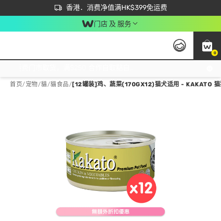
首次APP下单买满$450 输入 NEWAPP 即减$50
立即成为易赏钱会员尽享独家优惠
香港．消费净值满HK$399免运费
门店 及 服务
0
免运费门市取货，满$250 合作自取點自取免运费，净额消费满$399，免费送货上门！
首页
/
宠物
/
貓
/
貓食品
/
[12罐装]鸡、蔬菜(170GX12)猫犬适用 - KAKATO