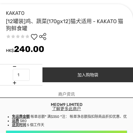
KAKATO
[12罐装]鸡、蔬菜(170gx12)猫犬适用 - KAKATO 猫
狗鲜食罐
240.00
HK$
加入购物袋
商户资讯
MEOW9 LIMITED
了解更多此商户
免运费金额
帐单总额* 满$350 *注： 帐单净总额指扣除商品折扣优惠、优
运费
$80
送货时间
5 個工作天