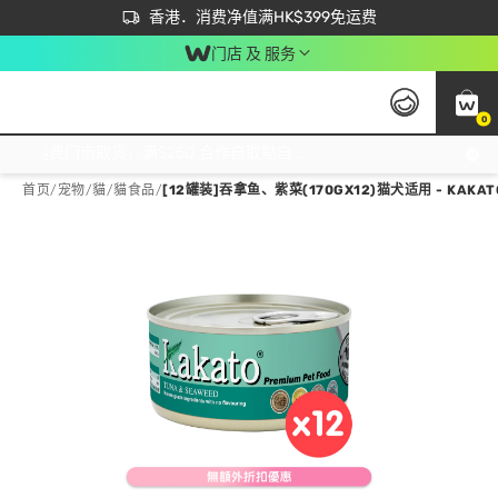
首次APP下单买满$450 输入 NEWAPP 即减$50
立即成为易赏钱会员尽享独家优惠
香港．消费净值满HK$399免运费
门店 及 服务
0
免运费门市取货，满$250 合作自取點自取免运费，净额消费满$399，免费送货上门！
首页
/
宠物
/
貓
/
貓食品
/
[12罐装]吞拿鱼、紫菜(170GX12)猫犬适用 - KAKA