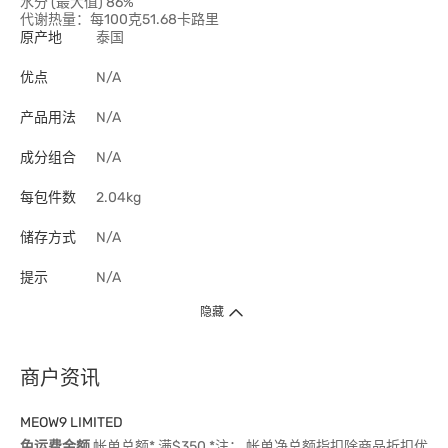
水分 (最大值) 86%
代谢热量：每100克51.68卡路里
原产地
泰国
优点
N/A
产品用法
N/A
成分组合
N/A
每包件数
2.04kg
储存方式
N/A
提示
N/A
隐藏
商户资讯
MEOW9 LIMITED
免运费金额
帐单总额* 满$350 *注： 帐单净总额指扣除商品折扣优