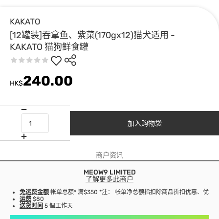
KAKATO
[12罐装]吞拿鱼、紫菜(170gx12)猫犬适用 -
KAKATO 猫狗鲜食罐
240.00
HK$
加入购物袋
商户资讯
MEOW9 LIMITED
了解更多此商户
免运费金额
帐单总额* 满$350 *注： 帐单净总额指扣除商品折扣优惠、优
运费
$80
送货时间
5 個工作天