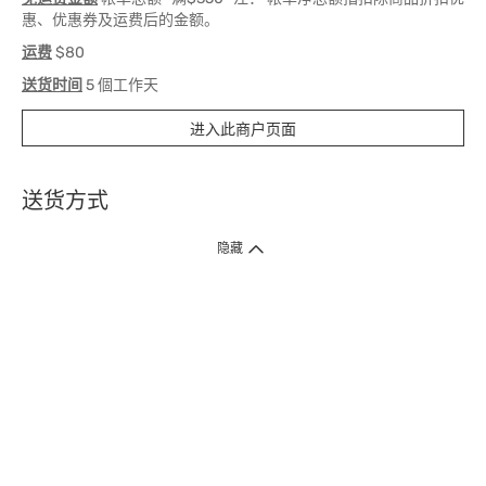
惠、优惠券及运费后的金额。
运费
$80
送货时间
5 個工作天
进入此商户页面
送货方式
1. 送货到府（受卫生署条例规管产品除外 ）
隐藏
订单总额淨值满$399免运费（商户直送产品除外），选取「特快送」并于早
上9点至下午7点下单，最快30分钟内送到​。
2. 门店取货（商户直送产品除外）
超过160间门市满$50免费店取，选取「特快门店取货」最快30分钟可取货。
3. 顺丰智能柜（受卫生署条例规管或商户直送产品除外）
买满$250免费顺丰智能柜自提点自取，服务范围包括香港岛、九龙、新界、
各大小屋邨、屋苑商场等。
4.内地跨境直邮
订单总净值满$500免运费。