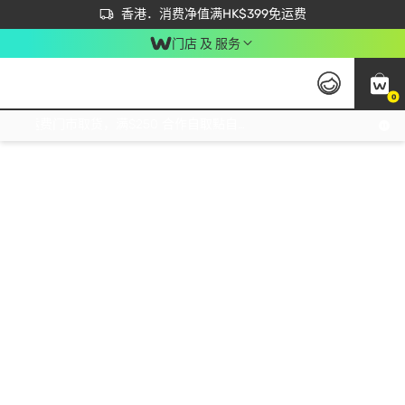
首次APP下单买满$450 输入 NEWAPP 即减$50
立即成为易赏钱会员尽享独家优惠
香港．消费净值满HK$399免运费
门店 及 服务
0
免运费门市取货，满$250 合作自取點自取免运费，净额消费满$399，免费送货上门！