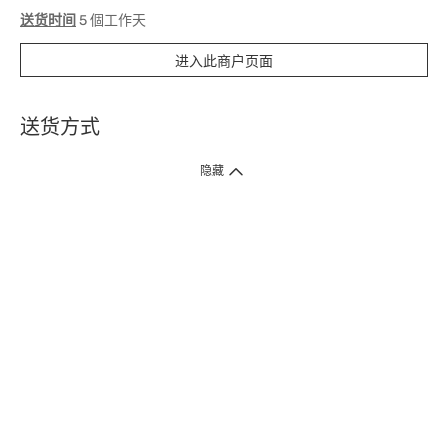
送货时间
5 個工作天
进入此商户页面
送货方式
1. 送货到府（受卫生署条例规管产品除外 ）
隐藏
订单总额淨值满$399免运费（商户直送产品除外），选取「特快送」并于早
上9点至下午7点下单，最快30分钟内送到​。
2. 门店取货（商户直送产品除外）
超过160间门市满$50免费店取，选取「特快门店取货」最快30分钟可取货。
3. 顺丰智能柜（受卫生署条例规管或商户直送产品除外）
买满$250免费顺丰智能柜自提点自取，服务范围包括香港岛、九龙、新界、
各大小屋邨、屋苑商场等。
4.内地跨境直邮
订单总净值满$500免运费。