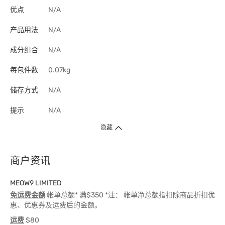
优点
N/A
产品用法
N/A
成分组合
N/A
每包件数
0.07kg
储存方式
N/A
提示
N/A
隐藏
商户资讯
MEOW9 LIMITED
免运费金额
帐单总额* 满$350 *注： 帐单净总额指扣除商品折扣优
惠、优惠券及运费后的金额。
运费
$80