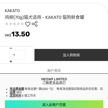
KAKATO
鸡柳(70g)猫犬适用 - KAKATO 猫狗鲜食罐
13.50
HK$
加入购物袋
商户资讯
MEOW9 LIMITED
了解更多此商户
免运费金额
帐单总额* 满$350 *注： 帐单净总额指扣除商品折扣优惠、优
运费
$80
送货时间
5 個工作天
进入此商户页面