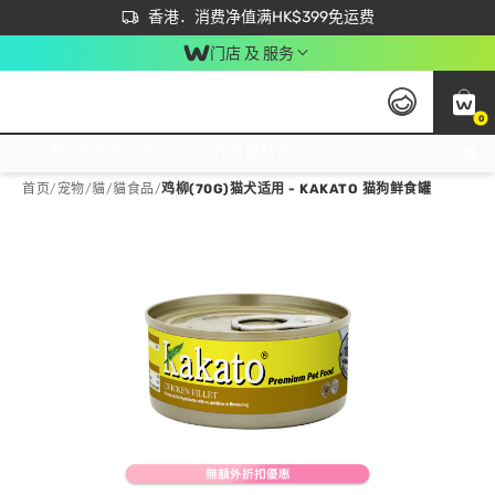
首次APP下单买满$450 输入 NEWAPP 即减$50
立即成为易赏钱会员尽享独家优惠
香港．消费净值满HK$399免运费
门店 及 服务
0
免运费门市取货，满$250 合作自取點自取免运费，净额消费满$399，免费送货上门！
首页
/
宠物
/
貓
/
貓食品
/
鸡柳(70G)猫犬适用 - KAKATO 猫狗鲜食罐