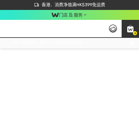
首次APP下单买满$450 输入 NEWAPP 即减$50
立即成为易赏钱会员尽享独家优惠
香港．消费净值满HK$399免运费
门店 及 服务
0
免运费门市取货，满$250 合作自取點自取免运费，净额消费满$399，免费送货上门！