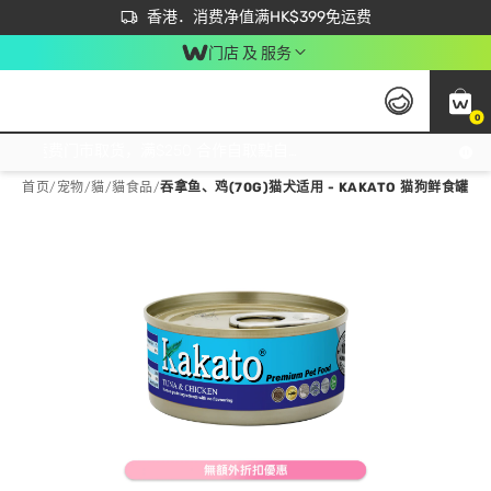
首次APP下单买满$450 输入 NEWAPP 即减$50
立即成为易赏钱会员尽享独家优惠
香港．消费净值满HK$399免运费
门店 及 服务
0
免运费门市取货，满$250 合作自取點自取免运费，净额消费满$399，免费送货上门！
首页
/
宠物
/
貓
/
貓食品
/
吞拿鱼、鸡(70G)猫犬适用 - KAKATO 猫狗鲜食罐