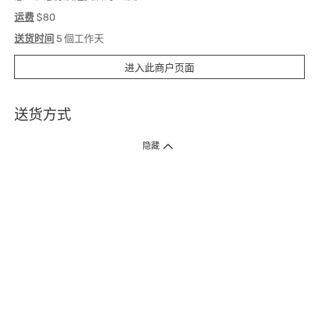
运费
$80
送货时间
5 個工作天
进入此商户页面
送货方式
1. 送货到府（受卫生署条例规管产品除外 ）
隐藏
订单总额淨值满$399免运费（商户直送产品除外），选取「特快送」并于早
上9点至下午7点下单，最快30分钟内送到​。
2. 门店取货（商户直送产品除外）
超过160间门市满$50免费店取，选取「特快门店取货」最快30分钟可取货。
3. 顺丰智能柜（受卫生署条例规管或商户直送产品除外）
买满$250免费顺丰智能柜自提点自取，服务范围包括香港岛、九龙、新界、
各大小屋邨、屋苑商场等。
4.内地跨境直邮
订单总净值满$500免运费。