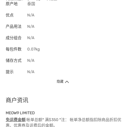
原产地
泰国
优点
N/A
产品用法
N/A
成分组合
N/A
每包件数
0.07kg
储存方式
N/A
提示
N/A
隐藏
商户资讯
MEOW9 LIMITED
免运费金额
帐单总额* 满$350 *注： 帐单净总额指扣除商品折扣优
惠、优惠券及运费后的金额。