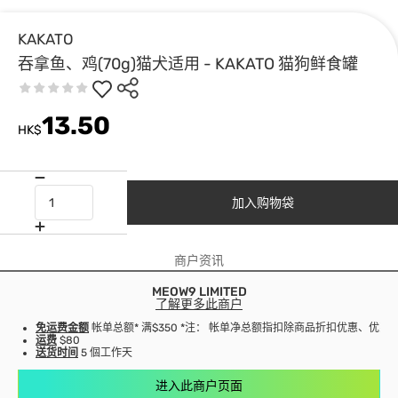
KAKATO
吞拿鱼、鸡(70g)猫犬适用 - KAKATO 猫狗鲜食罐
13.50
HK$
加入购物袋
商户资讯
MEOW9 LIMITED
了解更多此商户
免运费金额
帐单总额* 满$350 *注： 帐单净总额指扣除商品折扣优惠、优
运费
$80
送货时间
5 個工作天
进入此商户页面