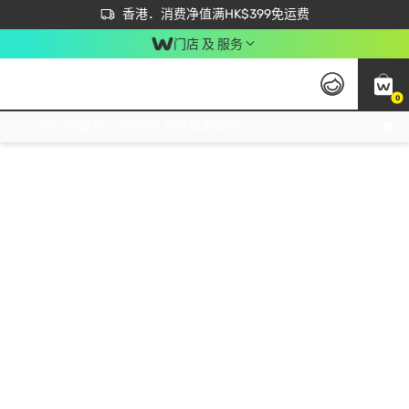
首次APP下单买满$450 输入 NEWAPP 即减$50
立即成为易赏钱会员尽享独家优惠
香港．消费净值满HK$399免运费
门店 及 服务
0
免运费门市取货，满$250 合作自取點自取免运费，净额消费满$399，免费送货上门！