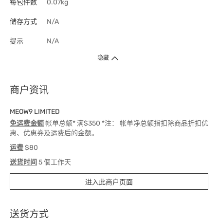
每包件数
0.07kg
储存方式
N/A
提示
N/A
隐藏
商户资讯
MEOW9 LIMITED
免运费金额
帐单总额* 满$350 *注： 帐单净总额指扣除商品折扣优
惠、优惠券及运费后的金额。
运费
$80
送货时间
5 個工作天
进入此商户页面
送货方式