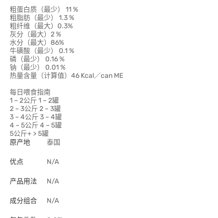
粗蛋白质（最少） 11 %
粗脂肪（最少） 1.3 %
粗纤维（最大）0.3%
灰分（最大）2 %
水分（最大）86%
牛磺酸（最少） 0.1 %
磷（最少） 0.16 %
钠（最少） 0.01 %
热量含量（计算值）46 Kcal／can ME
每日喂食指南
1 – 2公斤 1 – 2罐
2 – 3公斤 2 – 3罐
3 – 4公斤 3 – 4罐
4 – 5公斤 4 – 5罐
5公斤+ > 5罐
原产地
泰国
优点
N/A
产品用法
N/A
成分组合
N/A