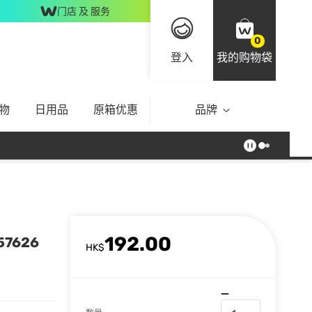
门店 及 服务
0
登入
我的购物袋
物
日用品
原箱优惠
品牌
192.00
7626
HK$