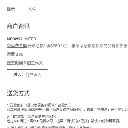
提示
N/A
商户资讯
MEOW9 LIMITED
免运费金额
帐单总额* 满$350 *注： 帐单净总额指扣除商品折扣
运费
$80
送货时间
5 個工作天
进入此商户页面
送货方式
1. 送货到府（受卫生署条例规管产品除外 ）
订单总额淨值满$399免运费（商户直送产品除外），选取「特快送」并于早上9点
2. 门店取货（商户直送产品除外）
超过160间门市满$50免费店取，选取「特快门店取货」最快30分钟可取货。