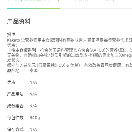
产品资料
描述
Kakato 全营养猫用主食罐现时有两款味道:– 真正满足每餐营养需求
优点：
卡格主食罐系列，符合美国饲料管理官方协会(AAFCO)的营养标准
无谷物，有助减由谷物/麸质引起的过敏反应–均衡的奥米加三(Omega
发状态。
额外加入益生元 (低聚果糖(FOS) & 丝兰)，有效改善胃肠度健康，有
原产地
泰国
优点
N/A
产品用法
N/A
成分组合
N/A
每包件数
840g
储存方式
N/A