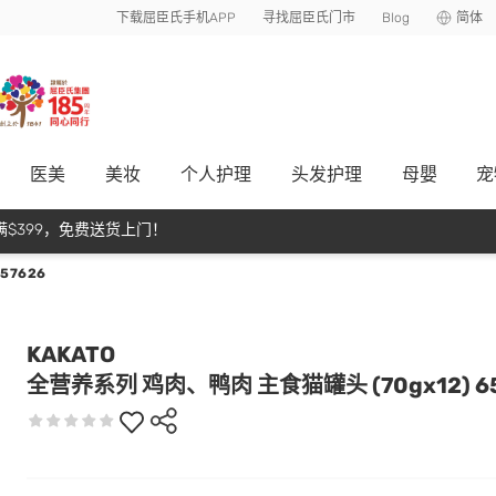
下载屈臣氏手机APP
寻找屈臣氏门市
Blog
简体
医美
美妆
个人护理
头发护理
母嬰
宠
$399，免费送货上门！
57626
KAKATO
全营养系列 鸡肉、鸭肉 主食猫罐头 (70gx12) 65