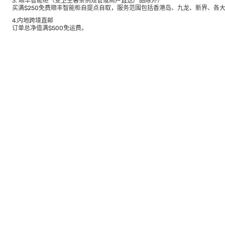
3. 顺丰智能柜（受卫生署条例规管或商户直送产品除外）
买满$250免费顺丰智能柜自提点自取，服务范围包括香港岛、九龙、新界、各
4.内地跨境直邮
订单总净值满$500免运费。