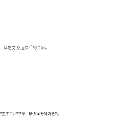
优惠、优惠券及运费后的金额。
至下午7点下单，最快30分钟内送到​。