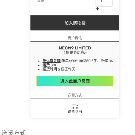
数量
加入购物袋
商户资讯
MEOW9 LIMITED
了解更多此商户
免运费金额
帐单总额* 满$350 *注： 帐单净总额指扣
运费
$80
送货时间
5 個工作天
进入此商户页面
送货方式
送货到府
送货方式