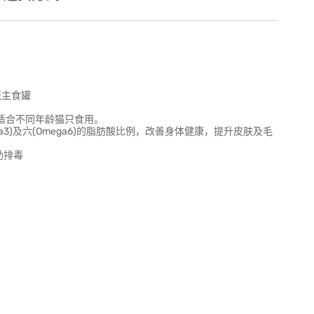
既主食罐
，适合不同年龄猫只食用。
3)及六(Omega6)的脂肪酸比例，改善身体健康，提升皮肤及毛
助排毒