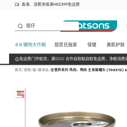
香港．消费净值满HK$399免运费
立即成为易赏钱会员尽享独家优惠
首次APP下单买满$450 输入 NEWAPP 即减$50
生蠔BB
屈仔
8.8 購物大作戰
屈臣氏独家
保健
美肌护肤
免运费门市取货，满$250 合作自取點自取免运费，净额消费满
首页
/
宠物
/
貓
/
貓食品
/
全营养系列 鸡肉、鸭肉 主食猫罐头 (70GX12) 6