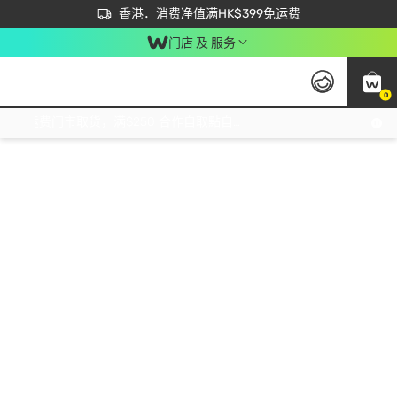
首次APP下单买满$450 输入 NEWAPP 即减$50
立即成为易赏钱会员尽享独家优惠
香港．消费净值满HK$399免运费
门店 及 服务
0
免运费门市取货，满$250 合作自取點自取免运费，净额消费满$399，免费送货上门！