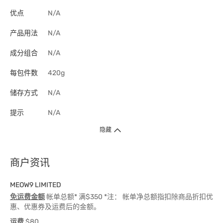
优点
N/A
产品用法
N/A
成分组合
N/A
每包件数
420g
储存方式
N/A
提示
N/A
隐藏
商户资讯
MEOW9 LIMITED
免运费金额
帐单总额* 满$350 *注： 帐单净总额指扣除商品折扣优
惠、优惠券及运费后的金额。
运费
$80