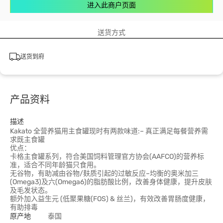
进入此商户页面
送货方式
送货到府
产品资料
描述
Kakato 全营养猫用主食罐现时有两款味道:– 真正满足每餐营养需
求既主食罐
优点：
卡格主食罐系列，符合美国饲料管理官方协会(AAFCO)的营养标
准，适合不同年龄猫只食用。
无谷物，有助减由谷物/麸质引起的过敏反应–均衡的奥米加三
(Omega3)及六(Omega6)的脂肪酸比例，改善身体健康，提升皮肤
及毛发状态。
额外加入益生元 (低聚果糖(FOS) & 丝兰)，有效改善胃肠度健康，
有助排毒
原产地
泰国