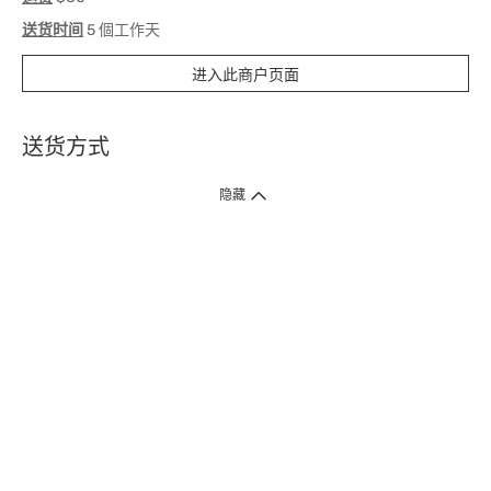
送货时间
5 個工作天
进入此商户页面
送货方式
1. 送货到府（受卫生署条例规管产品除外 ）
隐藏
订单总额淨值满$399免运费（商户直送产品除外），选取「特快送」并于早
上9点至下午7点下单，最快30分钟内送到​。
2. 门店取货（商户直送产品除外）
超过160间门市满$50免费店取，选取「特快门店取货」最快30分钟可取货。
3. 顺丰智能柜（受卫生署条例规管或商户直送产品除外）
买满$250免费顺丰智能柜自提点自取，服务范围包括香港岛、九龙、新界、
各大小屋邨、屋苑商场等。
4.内地跨境直邮
订单总净值满$500免运费。