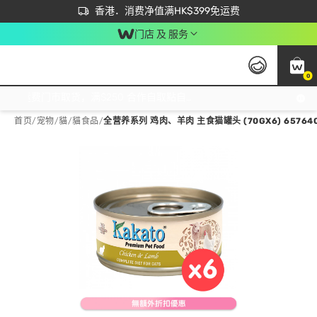
首次APP下单买满$450 输入 NEWAPP 即减$50
立即成为易赏钱会员尽享独家优惠
香港．消费净值满HK$399免运费
门店 及 服务
0
免运费门市取货，满$250 合作自取點自取免运费，净额消费满$399，免费送货上门！
首页
/
宠物
/
貓
/
貓食品
/
全营养系列 鸡肉、羊肉 主食猫罐头 (70GX6) 65764