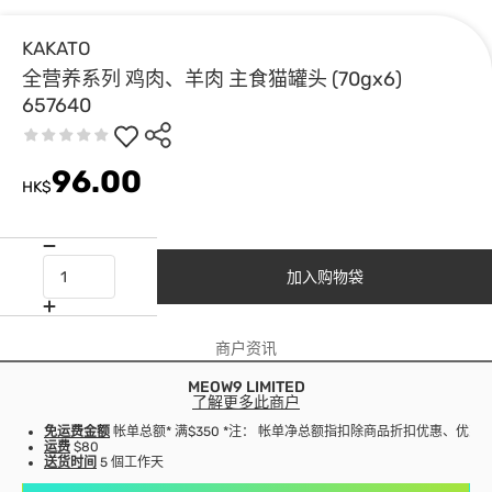
KAKATO
全营养系列 鸡肉、羊肉 主食猫罐头 (70gx6)
657640
96.00
HK$
加入购物袋
商户资讯
MEOW9 LIMITED
了解更多此商户
免运费金额
帐单总额* 满$350 *注： 帐单净总额指扣除商品折扣优惠、优
运费
$80
送货时间
5 個工作天