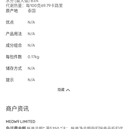
水分 (最大值) 83%
代谢热量：每100克69.79卡路里
原产地
泰国
优点
N/A
产品用法
N/A
成分组合
N/A
每包件数
0.17kg
储存方式
N/A
提示
N/A
隐藏
商户资讯
MEOW9 LIMITED
免运费金额
帐单总额* 满$350 *注： 帐单净总额指扣除商品折扣优