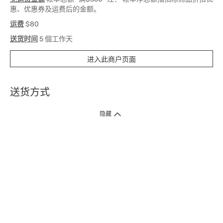
惠、优惠券及运费后的金额。
运费
$80
送货时间
5 個工作天
进入此商户页面
送货方式
1. 送货到府（受卫生署条例规管产品除外 ）
隐藏
订单总额淨值满$399免运费（商户直送产品除外），选取「特快送」并于早
上9点至下午7点下单，最快30分钟内送到​。
2. 门店取货（商户直送产品除外）
超过160间门市满$50免费店取，选取「特快门店取货」最快30分钟可取货。
3. 顺丰智能柜（受卫生署条例规管或商户直送产品除外）
买满$250免费顺丰智能柜自提点自取，服务范围包括香港岛、九龙、新界、
各大小屋邨、屋苑商场等。
4.内地跨境直邮
订单总净值满$500免运费。