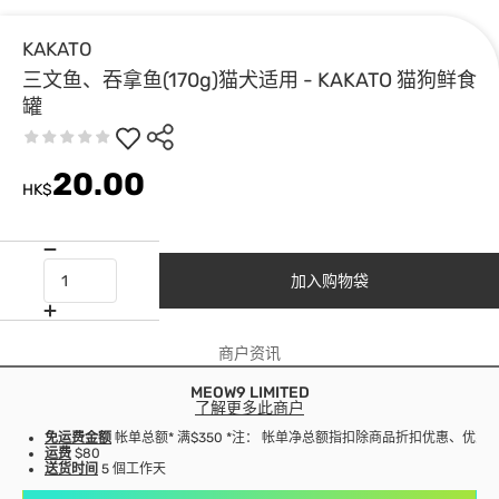
KAKATO
三文鱼、吞拿鱼(170g)猫犬适用 - KAKATO 猫狗鲜食
罐
20.00
HK$
加入购物袋
商户资讯
MEOW9 LIMITED
了解更多此商户
免运费金额
帐单总额* 满$350 *注： 帐单净总额指扣除商品折扣优惠、优
运费
$80
送货时间
5 個工作天