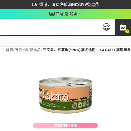
首次APP下单买满$450 输入 NEWAPP 即减$50
立即成为易赏钱会员尽享独家优惠
香港．消费净值满HK$399免运费
门店 及 服务
0
免运费门市取货，满$250 合作自取點自取免运费，净额消费满$399，免费送货上门！
首页
/
宠物
/
貓
/
貓食品
/
三文鱼、吞拿鱼(170G)猫犬适用 - KAKATO 猫狗鲜