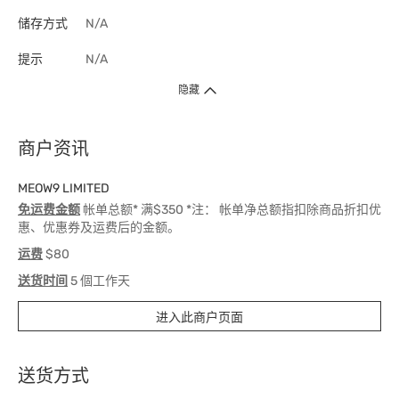
储存方式
N/A
提示
N/A
隐藏
商户资讯
MEOW9 LIMITED
免运费金额
帐单总额* 满$350 *注： 帐单净总额指扣除商品折扣优
惠、优惠券及运费后的金额。
运费
$80
送货时间
5 個工作天
进入此商户页面
送货方式