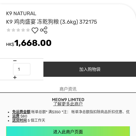
K9 NATURAL
K9 鸡肉盛宴 冻乾狗粮 (3.6kg) 372175
1,668.00
HK$
加入购物袋
商户资讯
MEOW9 LIMITED
了解更多此商户
免运费金额
帐单总额* 满$350 *注： 帐单净总额指扣除商品折扣优惠、优
运费
$80
送货时间
5 個工作天
进入此商户页面