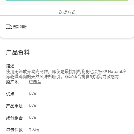
送货方式
送货到府
产品资料
描述
使用无笼放养鸡肉制作，即使是最挑剔的狗狗也会被K9 Natural冷
冻乾燥鸡肉的天然风味所吸引。非常适合挑食的狗狗或敏感胃
原产地
纽西兰
优点
N/A
产品用法
N/A
成分组合
N/A
每包件数
3.6kg