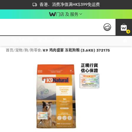
首次APP下单买满$450 输入 NEWAPP 即减$50
立即成为易赏钱会员尽享独家优惠
香港．消费净值满HK$399免运费
门店 及 服务
0
免运费门市取货，满$250 合作自取點自取免运费，净额消费满$399，免费送货上门！
首页
/
宠物
/
狗
/
狗零食
/
K9 鸡肉盛宴 冻乾狗粮 (3.6KG) 372175