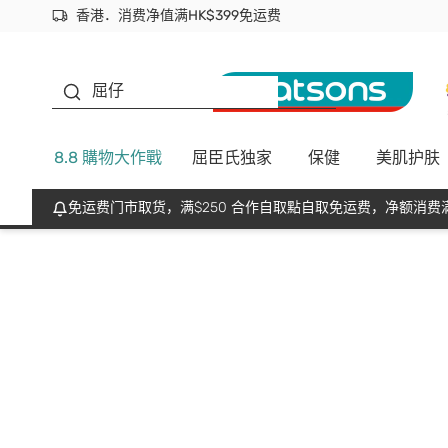
香港．消费净值满HK$399免运费
立即成为易赏钱会员尽享独家优惠
首次APP下单买满$450 输入 NEWAPP 即减$50
生蠔BB
屈仔
8.8 購物大作戰
屈臣氏独家
保健
美肌护肤
免运费门市取货，满$250 合作自取點自取免运费，净额消费满