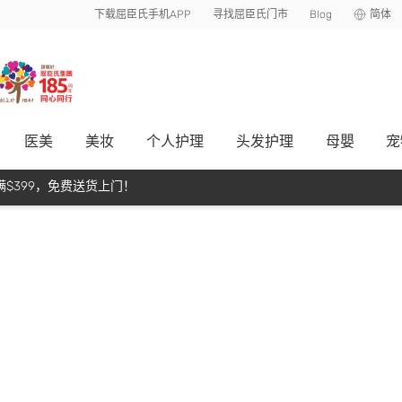
下载屈臣氏手机APP
寻找屈臣氏门市
Blog
简体
医美
美妆
个人护理
头发护理
母嬰
宠
$399，免费送货上门！