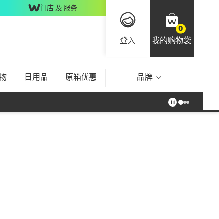
门店 及 服务
0
登入
我的购物袋
物
日用品
原箱优惠
品牌