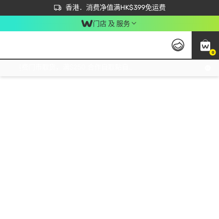
首次APP下单买满$450 输入 NEWAPP 即减$50
立即成为易赏钱会员尽享独家优惠
香港．消费净值满HK$399免运费
门店 及 服务
0
免运费门市取货，满$250 合作自取點自取免运费，净额消费满$399，免费送货上门！