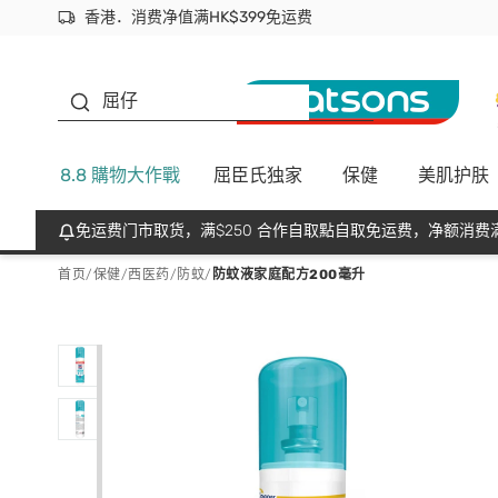
香港．消费净值满HK$399免运费
立即成为易赏钱会员尽享独家优惠
首次APP下单买满$450 输入 NEWAPP 即减$50
生蠔BB
屈仔
8.8 購物大作戰
屈臣氏独家
保健
美肌护肤
免运费门市取货，满$250 合作自取點自取免运费，净额消费满
首页
/
保健
/
西医药
/
防蚊
/
防蚊液家庭配方200毫升