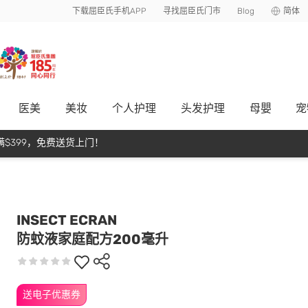
下载屈臣氏手机APP
寻找屈臣氏门市
Blog
简体
医美
美妆
个人护理
头发护理
母嬰
宠
$399，免费送货上门！
INSECT ECRAN
防蚊液家庭配方200毫升
送电子优惠券