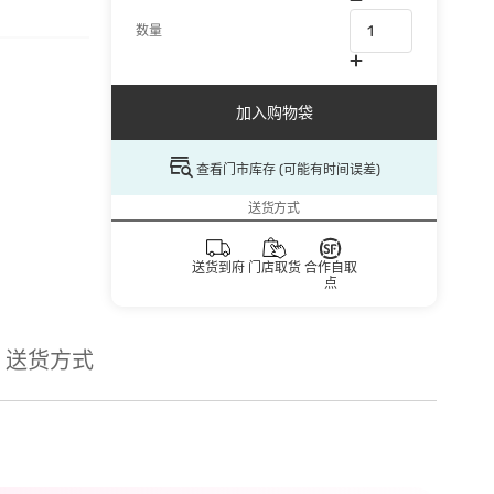
数量
加入购物袋
查看门市库存 (可能有时间误差)
送货方式
送货到府
门店取货
合作自取
点
送货方式