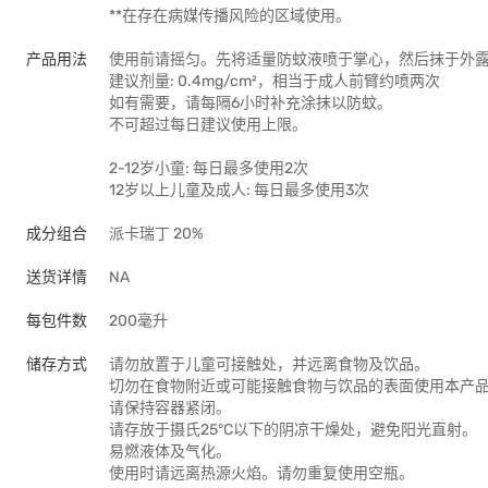
**在存在病媒传播风险的区域使用。
产品用法
使用前请摇匀。先将适量防蚊液喷于掌心，然后抹于外
建议剂量: 0.4mg/cm²，相当于成人前臂约喷两次
如有需要，请每隔6小时补充涂抹以防蚊。
不可超过每日建议使用上限。
2-12岁小童: 每日最多使用2次
12岁以上儿童及成人: 每日最多使用3次
成分组合
派卡瑞丁 20%
送货详情
NA
每包件数
200毫升
储存方式
请勿放置于儿童可接触处，并远离食物及饮品。
切勿在食物附近或可能接触食物与饮品的表面使用本产
请保持容器紧闭。
请存放于摄氏25°C以下的阴凉干燥处，避免阳光直射。
易燃液体及气化。
使用时请远离热源火焰。请勿重复使用空瓶。