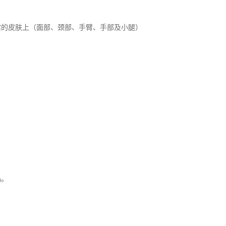
露的皮肤上（面部、颈部、手臂、手部及小腿）
品。