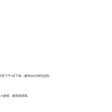
至下午7点下单，最快30分钟内送到​。
大小屋邨、屋苑商场等。