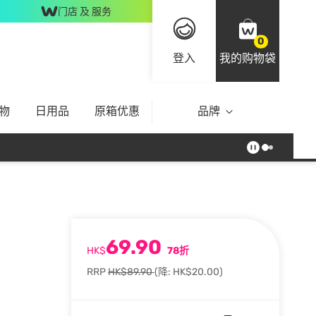
门店 及 服务
0
登入
我的购物袋
物
日用品
原箱优惠
品牌
69.90
HK$
78折
RRP
HK$89.90
(降: HK$20.00)