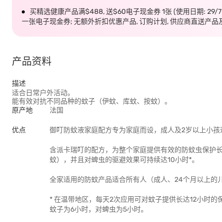
买精选健康产品满$488, 送$60电子现金券 1张 (使用日期: 29/
一张电子现金券; 无额外折扣优惠产品, 订购计划, 供应商直送产品
产品资料
描述
适合日常户外活动。
能有效对抗不同品种的蚊子（伊蚊、库蚊、按蚊）。
原产地
法国
优点
御叮防蚊液家庭配方专为家庭而设，成人及2岁以上小孩
含派卡瑞叮的配方，为整个家庭提供有效的防蚊虫保护长
蚊），并且对蜱虫的驱避效果可持续达10小时*。
全家适用的防蚊产品适合所有人（成人、24个月以上的
* 在温带地区，每天2次应用可对蚊子提供长达12小时
蚊子为6小时，对蜱虫为5小时。