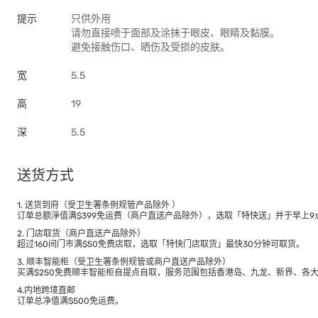
提示
只供外用
请勿直接喷于面部及涂抹于眼皮、眼睛及黏膜。
避免接触伤口、晒伤及受损的皮肤。
宽
5.5
高
19
深
5.5
送货方式
1. 送货到府（受卫生署条例规管产品除外 ）
订单总额淨值满$399免运费（商户直送产品除外），选取「特快送」并于早上9点
2. 门店取货（商户直送产品除外）
超过160间门市满$50免费店取，选取「特快门店取货」最快30分钟可取货。
3. 顺丰智能柜（受卫生署条例规管或商户直送产品除外）
买满$250免费顺丰智能柜自提点自取，服务范围包括香港岛、九龙、新界、各
4.内地跨境直邮
订单总净值满$500免运费。