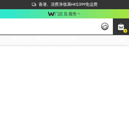
首次APP下单买满$450 输入 NEWAPP 即减$50
立即成为易赏钱会员尽享独家优惠
香港．消费净值满HK$399免运费
门店 及 服务
0
免运费门市取货，满$250 合作自取點自取免运费，净额消费满$399，免费送货上门！